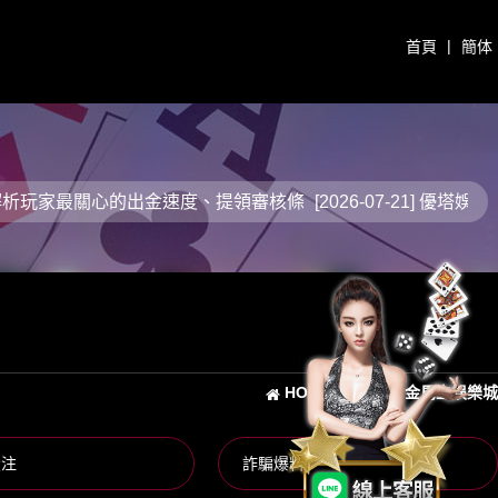
|
首頁
簡体
玩家最關心的出金速度、提領審核條
[2026-07-21]
優塔娛樂城評
應速度進行深度分析。優塔平
HOME
娛樂城
金馬立娛樂城
投注
詐騙爆料