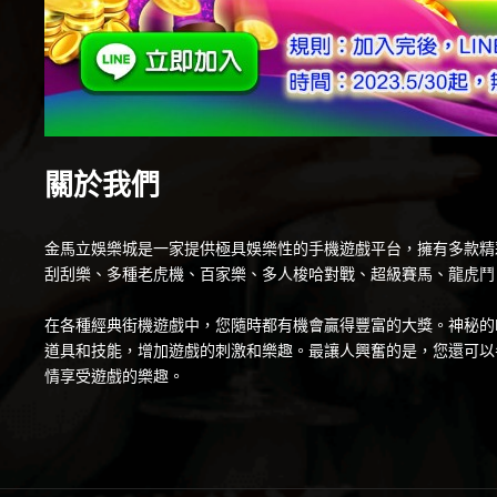
關於我們
金馬立娛樂城是一家提供極具娛樂性的手機遊戲平台，擁有多款精
刮刮樂、多種老虎機、百家樂、多人梭哈對戰、超級賽馬、龍虎鬥
在各種經典街機遊戲中，您隨時都有機會贏得豐富的大獎。神秘的
道具和技能，增加遊戲的刺激和樂趣。最讓人興奮的是，您還可以
情享受遊戲的樂趣。