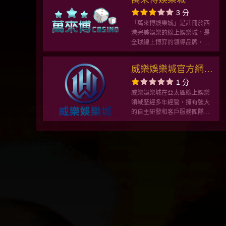
贈點，玩家投注金額越多，返
水比例就越高，而且無需主動
3 分
申請，雙贏娛樂城每日幫你自
「萬來博娛樂城」是註冊於西
動結算，這趕快加入雙贏娛樂
港完美娛樂的線上娛樂城，是
城。
全球線上博弈的領導品牌，擁
有百萬名註冊玩家。具有博弈
產業市場的合法營業執照。同
威樂娛樂城官方網
時，我們也提供多元化的品牌
遊戲、完善且親切的顧客服
1 分
站-app手機版下載-
務，並致力維護遊戲公正性、
威樂娛樂城在亞太區線上娛樂
出金評價ptt體驗金-
公平性。
領域歷經多年經營，擁有強大
的自主研發和客戶服務團隊，
會員優惠
致力於提供全面可靠、值得信
賴的網絡遊戲平台，以及提供
最熱誠的服務，打造最即時、
最具臨場感的賭場氛圍。