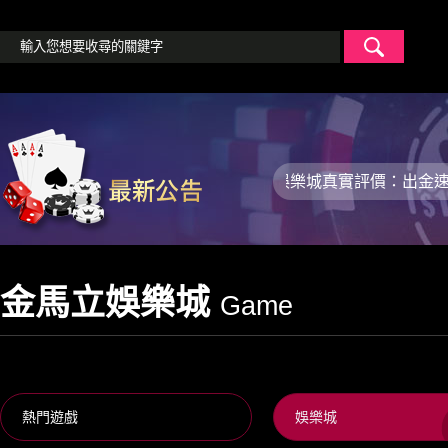
！首次充值最高可獲
[2026-07-24]
必贏娛樂城真實評價：出金速度
件以及實際體驗的優缺點。面對眾多線...
金馬立娛樂城
Game
熱門遊戲
娛樂城