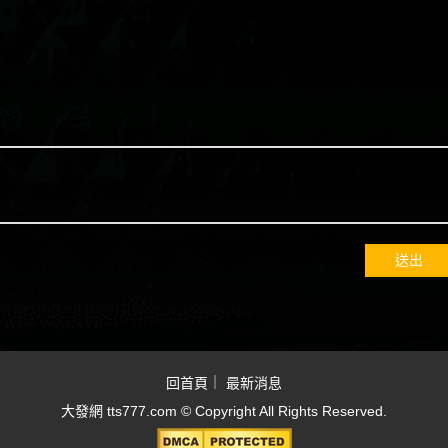
我說我有違規的行為所以風控那間偵測到所以把我鎖起來，然後我不管怎
，結果都講不清，我只能說這種玩家贏錢就說玩家有違規的娛樂城乾脆別
送出
｜
回首頁
最新消息
大發網 tts777.com © Copyright All Rights Reserved.