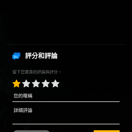
評分和評論
留下您寶貴的評論與評分。