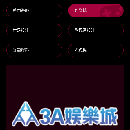
熱門遊戲
娛樂城
世足投注
歐冠盃投注
詐騙爆料
老虎機