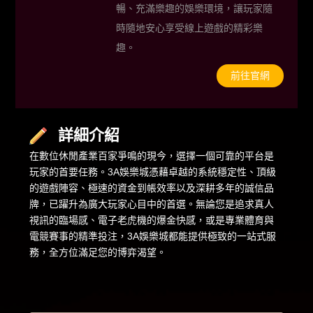
暢、充滿樂趣的娛樂環境，讓玩家隨
時隨地安心享受線上遊戲的精彩樂
趣。
前往官網
詳細介紹
在數位休閒產業百家爭鳴的現今，選擇一個可靠的平台是
玩家的首要任務。3A娛樂城憑藉卓越的系統穩定性、頂級
的遊戲陣容、極速的資金到帳效率以及深耕多年的誠信品
牌，已躍升為廣大玩家心目中的首選。無論您是追求真人
視訊的臨場感、電子老虎機的爆金快感，或是專業體育與
電競賽事的精準投注，3A娛樂城都能提供極致的一站式服
務，全方位滿足您的博弈渴望。