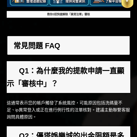
教你3招快速解除「異常注單」審核
常見問題 FAQ
Q1：為什麼我的提款申請一直顯
示「審核中」？
這通常表示您的帳戶觸發了系統風控，可能原因包括洗碼量不
足、ip異常登入或正在進行例行性的注單核對。建議主動聯繫客服
詢問具體原因。
Q2：優塔娛樂城的出金限額是多