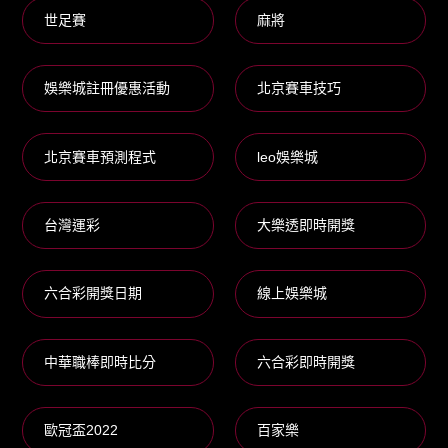
世足賽
麻將
娛樂城註冊優惠活動
北京賽車技巧
北京賽車預測程式
leo娛樂城
台灣運彩
大樂透即時開獎
六合彩開獎日期
線上娛樂城
中華職棒即時比分
六合彩即時開獎
歐冠盃2022
百家樂