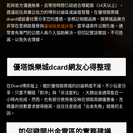
若與官方溝通無果，且等待時間已超過合理範圍（14天以上），
建議前往具備公信力的博弈討論區或論壇發聲。在優塔娛樂城
dcard或臉書社團分享您的遭遇，並標記相關品牌。娛樂城品牌方
非常在意網路聲譽與
，當爭議案件公開化後，通
優塔娛樂城評價
常會有專門的公關人員介入協助解決。但切記實話實說，不可造
謠，以免失去理據。
優塔娛樂城dcard網友心得整理
在Dcard博弈版上，關於優塔娛樂城的討論熱度不減。不少玩家分
享，只要不觸碰「對沖」與「非法套利」，大額出金通常能在一
小時內完成。然而，也有部分使用者反映在領取高額優惠後，洗
碼量的倍數要求變得極高，這往往是造成「出金失敗」錯覺的主
因。
如何避開出金雷區的實務建議