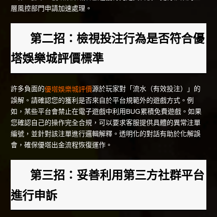
層風控部門申請加速處理。
第二招：檢視投注行為是否符合優
塔娛樂城評價標準
許多負面的
源於玩家對「流水（有效投注）」的
優塔娛樂城評價
誤解。請確認您的獲利是否來自於平台規範外的遊戲方式。例
如，某些平台會禁止在電子遊戲中利用BUG累積免費遊戲。如果
您確認自己的操作完全合規，可以要求客服提供具體的異常注單
編號，並針對該注單進行邏輯解釋。透明化的對話有助於化解誤
會，確保優塔出金流程恢復運作。
第三招：妥善利用第三方社群平台
進行申訴