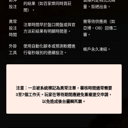
對沖
直接判定為洗洗碼
的結果（如百家樂同時買莊
投注
量，拒絕出金。
閒）。
異常
需等待供應商（如
注單時間早於盤口開盤或與官
投注
亞博、OB）回傳二
方派彩結果有明顯時間差。
時間
審。
外掛
使用自動化腳本或預測軟體進
帳戶永久凍結。
工具
行毫秒級別的連續投注。
注意：一旦被系統標記為異常注單，審核時間通常需要
3至7個工作天。玩家在等待期間應避免重複提交申請，
以免造成後台邏輯死鎖。