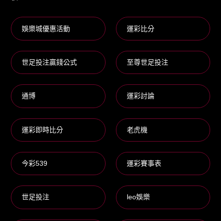
娛樂城優惠活動
運彩比分
世足投注贏錢公式
至尊世足投注
通博
運彩討論
運彩即時比分
老虎機
今彩539
運彩賽事表
世足投注
leo娛樂