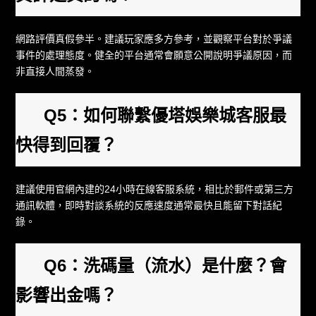
網路評價真假參半。建議玩家應多方參考，並觀察平台對於爭議
事件的處理態度。健全的平台通常會願意公開說明爭議原因，而
非直接人間蒸發。
Q5：如何聯繫優塔娛樂城客服最
快得到回覆？
建議使用官網內建的24小時在線客服系統，相比於郵件或第三方
通訊軟體，即時對談系統的反應速度通常最快且能留下對話紀
錄。
Q6：洗碼量（流水）是什麼？會
影響出金嗎？