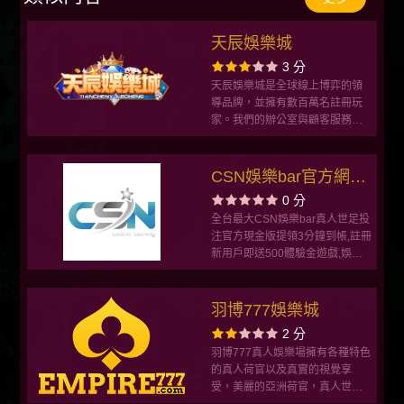
天辰娛樂城
3 分
天辰娛樂城是全球線上博弈的領
導品牌，並擁有數百萬名註冊玩
家。我們的辦公室與顧客服務中
心遍布歐冠各地，且曲和許多博
弈產業市場的合法營業執照。同
時，我們提供多元的遊戲、完善
CSN娛樂bar官方網站-
的顧客服務，並致力維護遊戲公
0 分
app手機版下載-出金
正性，因此玩家不斷回到我們的
全台最大CSN娛樂bar真人世足投
平台。
評價ptt體驗金-會員優
注官方現金版提領3分鐘到帳,註冊
新用戶即送500體驗金遊戲,娛樂
惠
所提供的各種博弈遊戲包含:運動
歐冠盃投注,世足投注,香港六合彩
球樂透539,電子遊戲區！
羽博777娛樂城
2 分
羽博777真人娛樂場擁有各種特色
的真人荷官以及真實的視覺享
受，美麗的亞洲荷官，真人世足