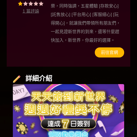
樂，同時強調，五星體驗 [存款安心]
1 篇評論
[託售放心] [平台用心] [客服細心] [玩
得開心]，就讓我們帶領所有朋友們，
一起見證新世界的到來，還等什麼趕
快加入，新世界，你最好的選擇。
前往官網
詳細介紹