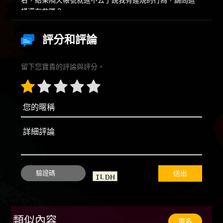
右，結果隔天帳號就進不去了說我有違規的行為，請問這
樣還有救嗎？
評分和評論
留下您寶貴的評論與評分。
送出
類似內容
更多