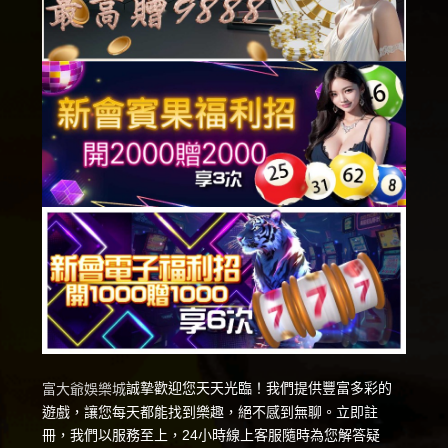
誠摯歡迎您天天光臨！我們提供豐富多彩的
富大爺娛樂城
遊戲，讓您每天都能找到樂趣，絕不感到無聊。立即註
冊，我們以服務至上，24小時線上客服隨時為您解答疑