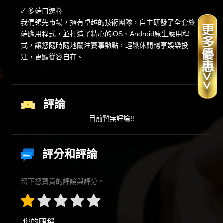
✓ 多端口選擇
我們領先市場，擁有卓越的技術團隊，自主研發了全套終
端應用程式，並打造了精心的iOS、Android原生應用程
式，讓您隨時隨地關注賽事熱點，輕鬆休閒暢享娛樂投
注，更顯從容自在。
評論
目前暫無評論!!
評分和評論
留下您寶貴的評論與評分。