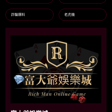
詐騙爆料
老虎機