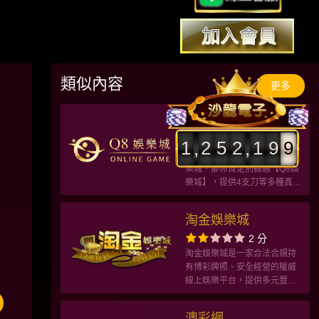
0
4
1
7
2
類似內容
1
更多
3
4
Q8娛樂城
1
4
1 分
1
2
5
2
7
,
,
如果你在尋找最刺激的線上娛
2
5
樂城，那你肯定別錯過【Q8娛
0
樂城】，提供4支刀等多種真人
對戰遊戲，另還有真人、彩
6
4
票、電子、體育等遊戲。與各
淘金娛樂城
大經典亞洲品牌博弈公司公同
7
合作，並取得合法國外博弈認
7
2 分
證牌照。
淘金娛樂城是一家合法合規持
8
有博彩牌照、安全經營的權威
0
線上娛樂平台，提供多元豐富
9
的博彩遊戲體驗。不論您熱愛
3
體育博彩、真人視訊、電子遊
澳彩網