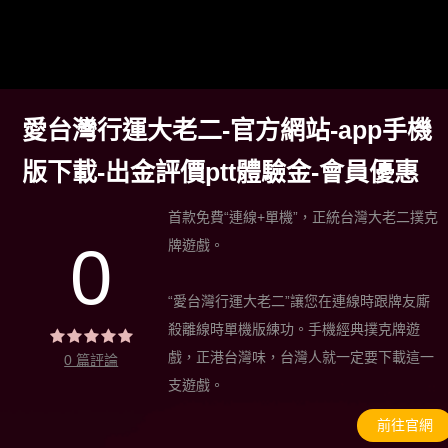
愛台灣行運大老二-官方網站-app手機
版下載-出金評價ptt體驗金-會員優惠
首款免費“連線+單機”，正統台灣大老二撲克
0
牌遊戲。
“愛台灣行運大老二”讓您在連線時跟牌友廝
殺離線時單機版練功。手機經典撲克牌遊
戲，正港台灣味，台灣人就一定要下載這一
0 篇評論
支遊戲。
前往官網