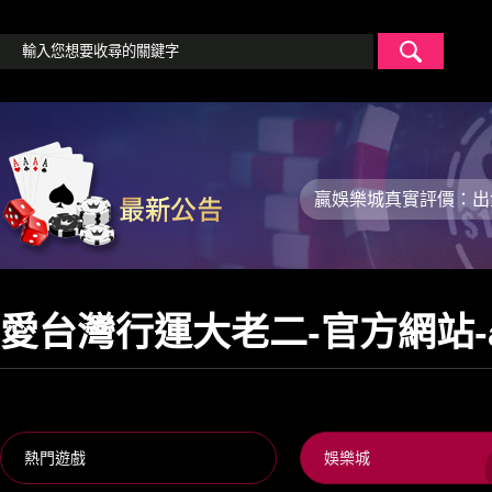
著您！首次充值最高可獲
[2026-07-24]
必贏娛樂城真實評價：出金
件以及實際體驗的優缺點。面對眾多線...
愛台灣行運大老二-官方網站-a
熱門遊戲
娛樂城