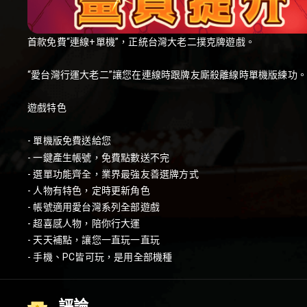
首款免費“連線+單機”，正統台灣大老二撲克牌遊戲。
“愛台灣行運大老二”讓您在連線時跟牌友廝殺離線時單機版練功
遊戲特色
- 單機版免費送給您
- 一鍵產生帳號，免費點數送不完
- 選單功能齊全，業界最強友善選牌方式
- 人物有特色，定時更新角色
- 帳號適用愛台灣系列全部遊戲
- 超喜感人物，陪你行大運
- 天天補點，讓您一直玩一直玩
- 手機、PC皆可玩，是用全部機種
評論