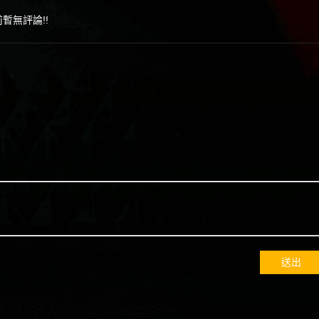
暫無評論!!
送出