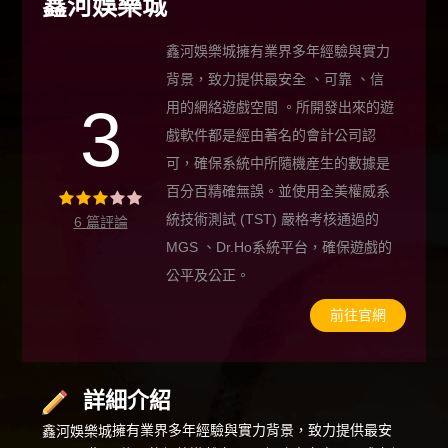
鑫河娛樂城
鑫河娛樂城擁有業界多年經驗與實力
背景，致力提供最安全 、可靠 、信
3
用的網絡遊戲空間 。所開發出來的遊
戲軟件都是經由著名的會計公司認
可，確保系統中所隨機産生的數據是
百分百精確無誤。並使用全美權威系
統技術測試 (TST) 嚴格考核通過的
6 篇評論
MGS 、Dr.Ho系統平台，確保遊戲的
公平及公正。
前往官網
詳細介紹
擁有業界多年經驗與實力背景，致力提供最安
鑫河娛樂城