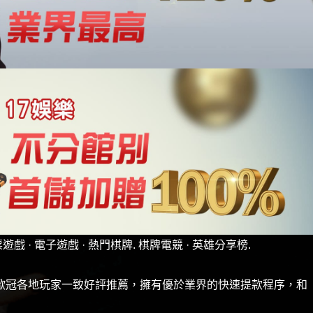
遊戲 · 電子遊戲 · 熱門棋牌. 棋牌電競 · 英雄分享榜.
歐冠各地玩家一致好評推薦，擁有優於業界的快速提款程序，和