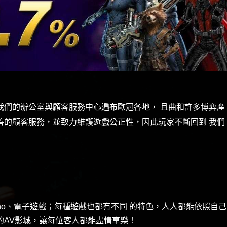
我們的辦公室與顧客服務中心遍布歐冠各地， 且曲和許多博弈產
善的顧客服務，並致力維護遊戲公正性，因此玩家不斷回到 我們
no、電子遊戲；每種遊戲也都有不同 的特色，人人都能依照自己
的AV影城，讓每位客人都能盡情享樂！