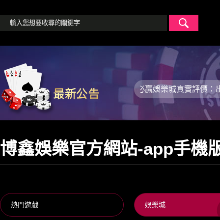
待著您！首次充值最高可獲
[2026-07-24]
必贏娛樂城真實評價：出金
件以及實際體驗的優缺點。面對眾多線...
博鑫娛樂官方網站-app手機版
熱門遊戲
娛樂城