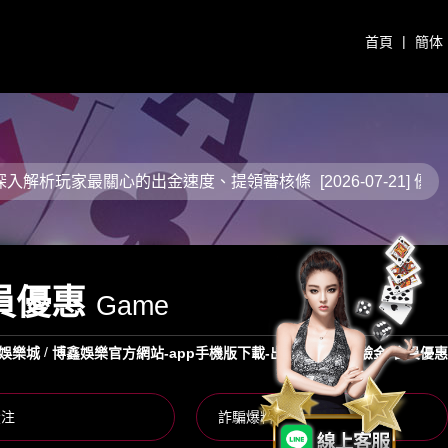
|
首頁
簡体
解析玩家最關心的出金速度、提領審核條
[2026-07-21]
優塔娛
應速度進行深度分析。
員優惠
Game
娛樂城
博鑫娛樂官方網站-app手機版下載-出金評價ptt體驗金-會員優惠
投注
詐騙爆料