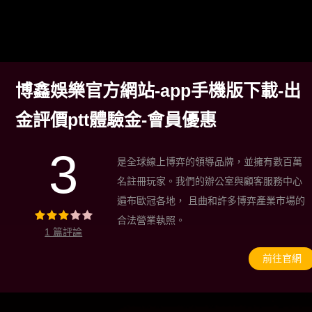
博鑫娛樂官方網站-app手機版下載-出
金評價ptt體驗金-會員優惠
3
是全球線上博弈的領導品牌，並擁有數百萬
名註冊玩家。我們的辦公室與顧客服務中心
遍布歐冠各地， 且曲和許多博弈產業市場的
合法營業執照。
1 篇評論
前往官網