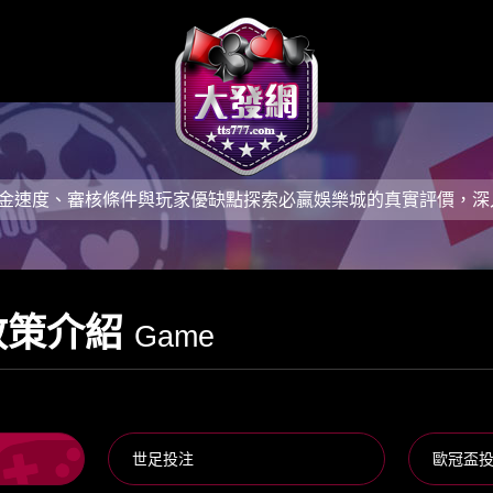
速度、審核條件與玩家優缺點探索必贏娛樂城的真實評價，深入
政策介紹
Game
世足投注
歐冠盃