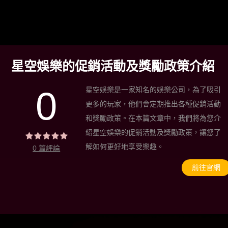
星空娛樂的促銷活動及獎勵政策介紹
0
星空娛樂是一家知名的娛樂公司，為了吸引
更多的玩家，他們會定期推出各種促銷活動
和獎勵政策。在本篇文章中，我們將為您介
紹星空娛樂的促銷活動及獎勵政策，讓您了
解如何更好地享受樂趣。
0 篇評論
前往官網