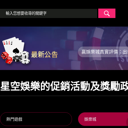
著您！首次充值最高可獲
[2026-07-24]
必贏娛樂城真實評價：出金
件以及實際體驗的優缺點。面對眾多線...
星空娛樂的促銷活動及獎勵
熱門遊戲
娛樂城