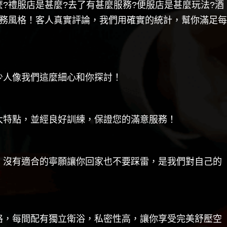
?禮服店是甚麼?去了有甚麼服務?便服店是甚麼玩法?酒
服務風格！客人真實評論，我們用確實的統計，幫你滿足每
少人像我們這麼細心和你探討！
大特點，並經良好訓練，保證您的滿意服務！
，沒有適合的寧願讓你回家也不要踩雷，是我們對自己的
格，每間配有獨立衛浴，私密性高，讓你享受完美舒壓空