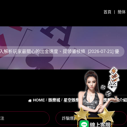
|
首頁
簡体
6
9
2
解析玩家最關心的出金速度、提領審核條
[2026-07-21]
優塔娛樂
6
應速度進行深度分析。優
9
2
5
HOME
娛樂城
星空娛樂的促銷活動及獎勵政策介紹
9
2
投注
詐騙爆料