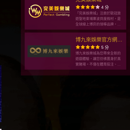
最優惠的支付方案，我們致力
牌。
3
於為廣大客戶提供豐富多彩的
4 分
您可以與多達 1000 名玩家同
博彩活動，並極力以最優越的
「完美娛樂城」注册於歐冠旅
時競技。玩得越大，贏得越
客戶服務及豐富的獎賞作回
4
遊聖地柬埔寨波貝度假村，是
多！
饋。
全球線上博弈的領導品牌，擁
有百萬名註冊玩家。具有博弈
5
產業市場的合法營業執照。同
博九來娛樂官方網
時，我們也提供多元化的品牌
6
遊戲、完善且親切的顧客服
5 分
站-app手機版下載-
務，並致力維護遊戲公正性、
博九來娛樂城為您帶來全新的
出金評價ptt體驗金-
7
公平性。
遊戲體驗，讓您彷彿置身於真
實賭場。不僅在體育投注、真
會員優惠
8
人世足投注、老虎機、棋牌和
彩票等各類遊戲中，我們一次
滿足您的所有娛樂需求！
9
0
1
2