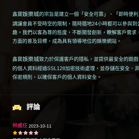
娛樂城
鑫寶
的宗旨是建立一個「安全可靠」、「即時便利
調讓會員不受時空的限制，隨時隨地24小時都可以參與
趣。我們以客為尊的態度，不斷開發創新，瞭解客戶需求
方面的普及目標，成為具有領導地位的娛樂網站。
娛樂城
鑫寶
致力於保護客戶的隱私，並提供最安全的遊戲
的個人資料經過SSL128加密技術處理，並存儲在安全
保密規則，以確保客戶的個人資料安全。
評論
林威任
2023-10-11