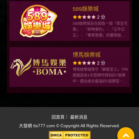
■ 百家樂(Baccarat) - 感受即時的
下注快感
589娛樂城
親自開牌 - 可體驗瞇牌的刺激感
2 分
觀賽下注 - 每桌可20人同時下注
589娛樂城旨在創造一個『安全可
靠』、『即時便利』、『公平公
正』、『專業營運』的優質娛樂
服務平台，強調的讓會員不受時
空的限制，24小時隨時上線就可
以參與一個公平公正的遊戲，亦
博馬娛樂城
可以享受到與歐冠各地玩家切磋
2 分
的樂趣，我們秉持以客為尊的態
博馬娛樂城恪守「顧客至上」7PK
度，不斷開發創新及了解客戶需
遊戲是從4次發牌所得到的7張牌
求是本公司引以為傲的經營理
中，選出組合最強的5張牌型，再
念，翼望能創造出嶄新的娛樂價
根據這5張牌的組合，可得到對應
值以及達到多方普及的目的，成
獎金的撲克遊戲。
為具有領導指標性的娛樂網站。
｜
回首頁
最新消息
大發網 tts777.com © Copyright All Rights Reserved.