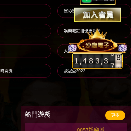
運彩賽事表
娛樂城註冊優惠活動
彩
大樂透即時開獎
1
4
8
3
3
9
1
,
,
即時開獎
歐冠盃2022
熱門遊戲
更多
0857娛樂城