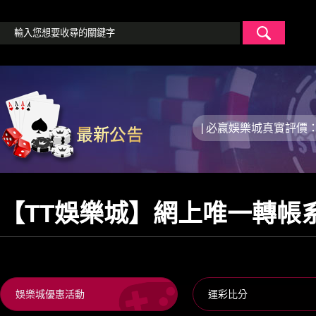
會等待著您！首次充值最高可獲
[2026-07-24]
必贏娛樂城真實評價：
件以及實際體驗的優缺點。面對眾多線.
【TT娛樂城】網上唯一轉帳
娛樂城優惠活動
運彩比分