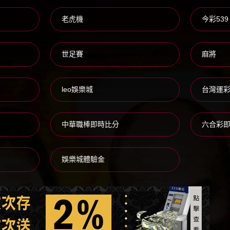
老虎機
今彩539
世足賽
麻將
leo娛樂城
台灣運
中華職棒即時比分
六合彩
娛樂城體驗金