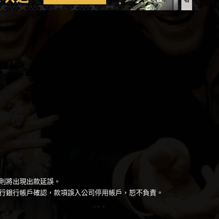
否則將出現出款延誤。
進行銀行帳戶確認，款項誤入公司停用帳戶，恕不負責。