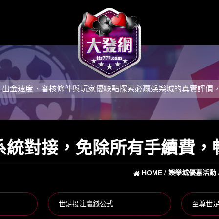
出金速度、審核條件與玩家優缺點探索必贏娛樂城的真實評價，
..
系統對接，免除所有手續費，
HOME
娛樂城優惠活動
世足投注贏錢公式
至尊世