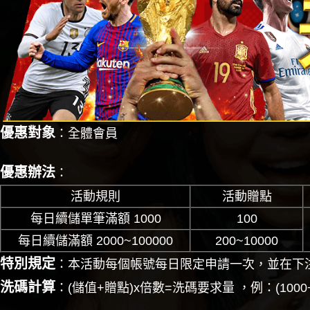
優惠對象
：全體會員
優惠辦法
：
活動規則
活動贈點
每日續儲單筆滿額 1000
100
每日續儲滿額 2000~100000
200~10000
特別規定
：本活動每個帳號每日限定申請一次，並在下
洗碼計算
：(儲值+贈點)x倍數=洗碼要求量 ，例：(1000+