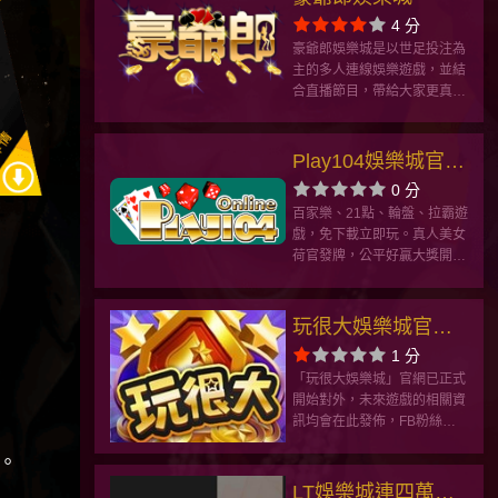
4 分
豪爺郎娛樂城是以世足投注為
主的多人連線娛樂遊戲，並結
合直播節目，帶給大家更真實
的互動感受。台灣線上娛樂城
第一首選，來豪爺郎娛樂城就
好野啦！
Play104娛樂城官方
0 分
網站-app手機版下
百家樂、21點、輪盤、拉霸遊
載-出金評價ptt體驗
戲，免下載立即玩。真人美女
荷官發牌，公平好贏大獎開不
金-會員優惠
停！
玩很大娛樂城官方
1 分
網站-app手機版下
「玩很大娛樂城」官網已正式
載-出金評價ptt體驗
開始對外，未來遊戲的相關資
訊均會在此發佈，FB粉絲團
金-會員優惠
也正式上線，豐富的遊戲玩
數。
法，特色的遊戲場景，全新的
遊戲機台不間斷的新增，讓我
LT娛樂城連四萬也