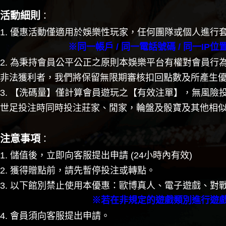
活動細則
：
1. 優惠活動僅適用於娛樂性玩家，任何團隊或個人進
※同一帳戶 / 同一電話號碼 / 同一IP
2. 為秉持會員公平公正之原則本娛樂平台有權對會員
非法獲利者，我們將保留無限期審核扣回點數及所產生
3. 【洗碼量】僅計算會員遊玩之【有效注單】，無風
世足投注時同時投注莊家、閒家，輪盤及骰寶及其他相
注意事項
：
1. 儲值後，立即向客服提出申請 (24小時內有效)
2. 獲得贈點前，請先暫停投注或轉點。
3. 以下館別禁止使用本優惠：歐博真人、電子遊戲、
※若在非規定的遊戲類別進行遊
4. 會員須向客服提出申請。