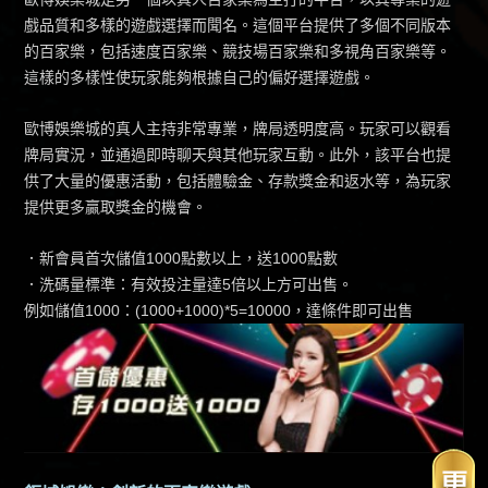
戲品質和多樣的遊戲選擇而聞名。這個平台提供了多個不同版本
的百家樂，包括速度百家樂、競技場百家樂和多視角百家樂等。
這樣的多樣性使玩家能夠根據自己的偏好選擇遊戲。
歐博娛樂城的真人主持非常專業，牌局透明度高。玩家可以觀看
牌局實況，並通過即時聊天與其他玩家互動。此外，該平台也提
供了大量的優惠活動，包括體驗金、存款獎金和返水等，為玩家
提供更多贏取獎金的機會。
．新會員首次儲值1000點數以上，送1000點數
．洗碼量標準：有效投注量達5倍以上方可出售。
例如儲值1000：(1000+1000)*5=10000，達條件即可出售