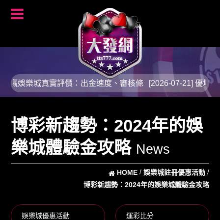
必贏娛樂城真實評價：出金速度、審核條
[2026-07-21]
優塔娛
點探索必贏娛樂城的真實評價，深入解析
客服回應的全面實測
出金速度、提領審核條件以及實際體驗的
從玩家最在意的系統
博彩新趨勢：2024年的娛
多線...
析。優塔平台近年在系統
|
首頁
簡体
樂城體驗金攻略
News
HOME
娛樂城註冊優惠活動
博彩新趨勢：2024年的娛樂城體驗金攻略
娛樂城優惠活動
運彩比分