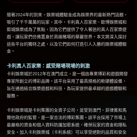
隨著2024年的到來，娛樂城體驗金成為娛樂界的最新熱門話題，
吸引了千千萬萬的玩家。其中，卡利真人百家樂、歐博娛樂城和
鉅城娛樂成為了焦點，因為它們提供了令人著迷的
遊
真人百家樂
戲，讓玩家們仿佛置身於高級賭場的華麗世界。本文將深入探討
這些平台的獨特之處，以及它們如何打造引人入勝的娛樂城體驗
金。
卡利真人百家樂：感受賭場現場的刺激
卡利娛樂城於2012年在澳門成立，是一個由專業博彩和遊戲開發
專家所創立的博彩品牌。該平台采用了最高規格的軟硬體設備，
旨在通過結合娛樂遊戲和科技，為玩家提供最卓越的遊戲體驗和
服務。
卡利娛樂城是卡利集團的全資子公司，並受到澳門、菲律賓和馬
爾他政府的監管，是一家合法的博彩集團。該平台採用了市場上
最嚴格的資金和個人資料防護加密系統，確保玩家的資金和隱私
安全。加入卡利娛樂城（
）可以享受絕對的品質和安全
卡利系統