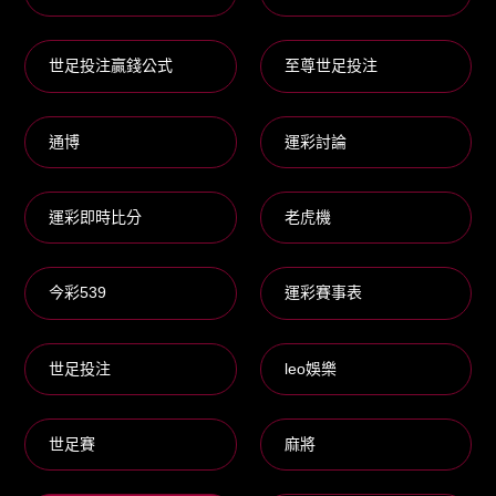
世足投注贏錢公式
至尊世足投注
通博
運彩討論
運彩即時比分
老虎機
今彩539
運彩賽事表
世足投注
leo娛樂
世足賽
麻將