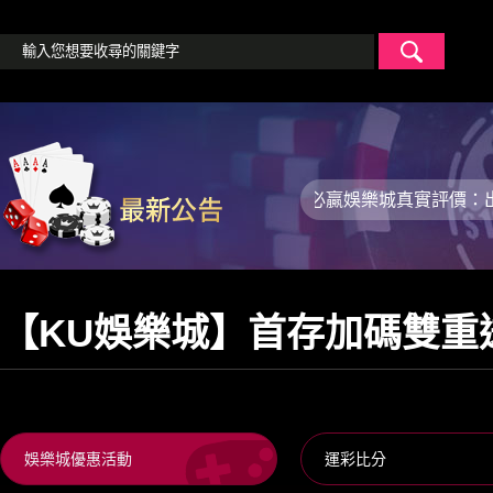
等待著您！首次充值最高可獲
[2026-07-24]
必贏娛樂城真實評價：出
件以及實際體驗的優缺點。面對眾多線..
【KU娛樂城】首存加碼雙重
娛樂城優惠活動
運彩比分