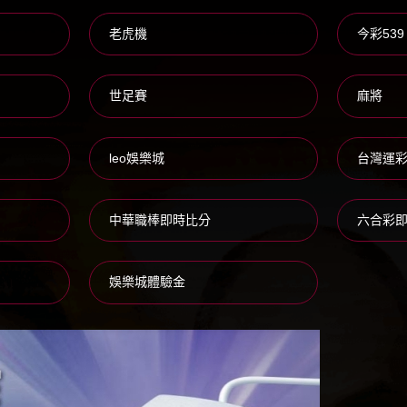
老虎機
今彩539
世足賽
麻將
leo娛樂城
台灣運
中華職棒即時比分
六合彩
娛樂城體驗金