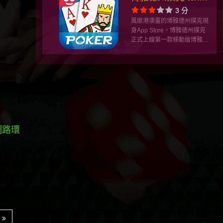
界中的網路社群，並提供網路
界玩家的喜愛，想尋找優質的
3 分
poker Boyaa
遊戲玩家方便的使用介面及完
娛樂城，現在就趕緊加入YG
風靡港澳臺的博雅德州撲克現
善的網路遊戲服務，使玩家能
娛樂城體驗最狂的娛樂服務。
身App Store，博雅德州撲克
更輕鬆簡易的上網玩遊戲。
正式上線第一款移動版博雅德
州撲克！廣大的撲克迷可以享
受到博雅德州撲克iPhone版
移動掌上牌桌的樂趣！
 網路環
%