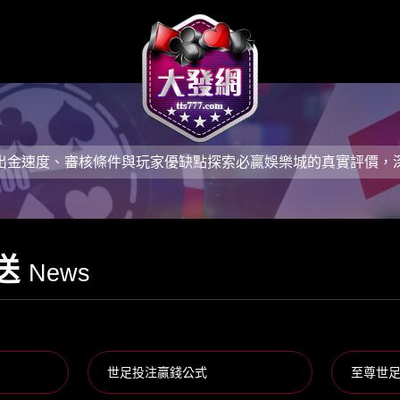
金速度、審核條件與玩家優缺點探索必贏娛樂城的真實評價，深
.
送
News
世足投注贏錢公式
至尊世