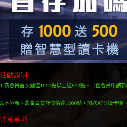
活動說明
1.新會員首次儲值1000點以上送500點。（舊會員申請
2.不分新、舊會員累計儲值達1000點，加送ATM讀卡
注意事項