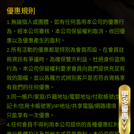
優惠規則
1.無論個人或團體，如有任何濫用本公司的優惠行
為，經本公司審核，本公司保留權利取消、收回優
惠以及優惠產生的盈利。
2.所有活動的優惠都是特別為會員而設，在會員註
冊資訊有爭議時，為確保雙方利益，杜絕身份盜用
行為，本公司保留權利要求會員向我們提供充足有
效的圖檔，並以各種方式辨別客戶是否符合資格享
有我們的任何優惠。
3.同一帳戶/家庭/戶籍地址/電郵地址/付款帳號(如借
記卡/信用卡帳號等)/IP地址/共享電腦/網路環境，都
只能享有一次優惠。
4.任何會員不得利用本公司提供的各種優惠紅利，