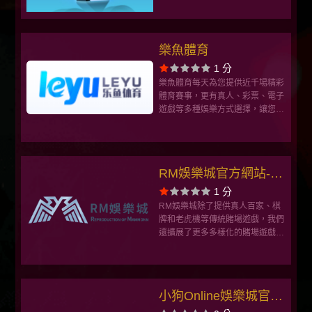
如果您懷念打撲克的舊時光，請打
開X-Poker，立即體驗在撲克桌上
與朋友對戰吧！ 【免費使用】免
樂魚體育
費創建您的私人俱樂部！
1 分
樂魚體育每天為您提供近千場精彩
體育賽事，更有真人、彩票、電子
遊戲等多種娛樂方式選擇，讓您擁
有完美遊戲體驗。
引領市場的卓越技術，自主研發了
全套終端應用，讓您隨時隨地，娛
樂投注隨心所欲！ 7x24小時在線
RM娛樂城官方網站-會
客服提供最貼心、最優質的服務。
1 分
員優惠-app手機版下
RM娛樂城除了提供真人百家、棋
載-出金評價ptt體驗金
牌和老虎機等傳統賭場遊戲，我們
還擴展了更多多樣化的賭場遊戲選
擇，包括體育和電競賽事、彩票
等，營造真實現場的遊戲體驗。我
們的電子遊戲採用最公平的隨機數
生成機率，讓玩家可以安心地享受
小狗Online娛樂城官方
多元的娛樂遊戲。