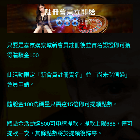
只要是
新會員註冊後並實名認證即可獲
泰京娛樂城
得體驗金100
此活動限定「新會員註冊實名」並「尚未儲值過」
會員申請。
體驗金100洗碼量只需達15倍即可提領點數。
體驗金活動達500可申請提款，提款上限688，僅可
提款一次，其餘點數將於提領後歸零。