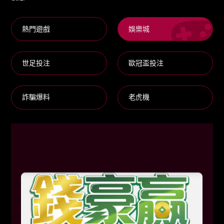
熱門遊戲
娛樂城
世足投注
歐冠盃投注
詐騙爆料
老虎機