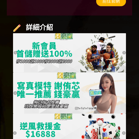
前往官網
詳細介紹