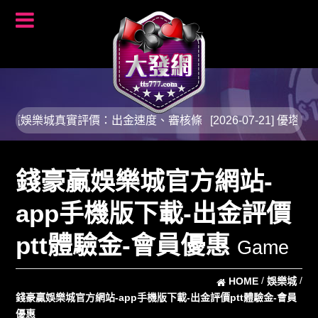
必贏娛樂城真實評價：出金速度、審核條
[2026-07-21]
優塔娛樂
點探索必贏娛樂城的真實評價，深入解析
客服回應的全面實測
出金速度、提領審核條件以及實際體驗的
從玩家最在意的系統
錢豪贏娛樂城官方網站-
線...
析。優塔平台近年在系統
|
首頁
簡体
app手機版下載-出金評價
ptt體驗金-會員優惠
Game
HOME
娛樂城
錢豪贏娛樂城官方網站-app手機版下載-出金評價ptt體驗金-會員
優惠