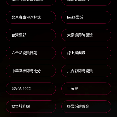
北京賽車預測程式
leo娛樂城
台灣運彩
大樂透即時開獎
六合彩開獎日期
線上娛樂城
中華職棒即時比分
六合彩即時開獎
歐冠盃2022
百家樂
娛樂城詐騙
娛樂城體驗金