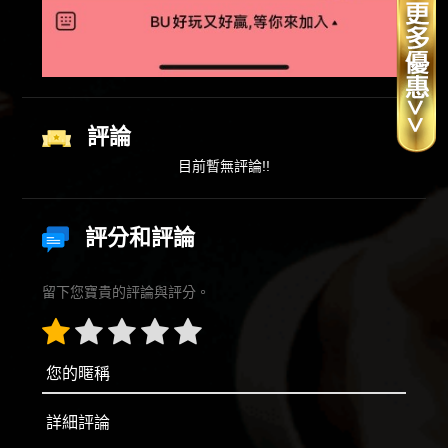
評論
目前暫無評論!!
評分和評論
留下您寶貴的評論與評分。