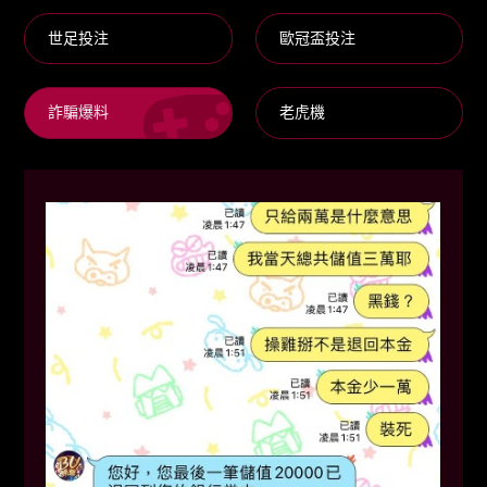
世足投注
歐冠盃投注
詐騙爆料
老虎機