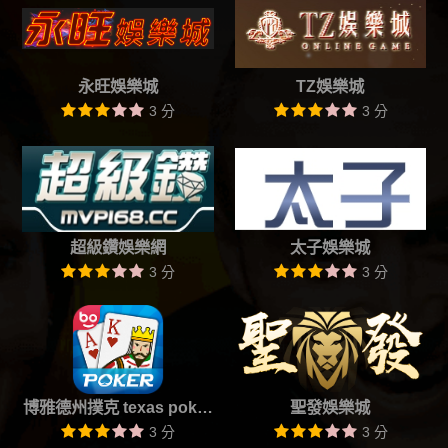
永旺娛樂城
TZ娛樂城
3 分
3 分
查看
查看
超級鑽娛樂網
太子娛樂城
3 分
3 分
查看
查看
博雅德州撲克 texas poker
聖發娛樂城
3 分
3 分
Boyaa