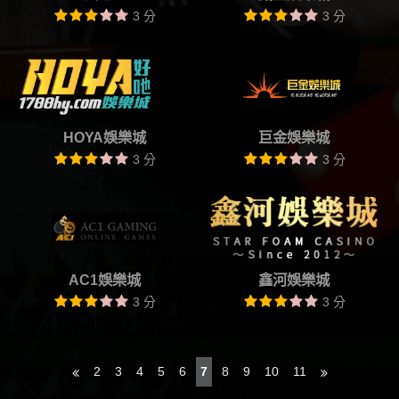
3 分
3 分
查看
查看
HOYA娛樂城
巨金娛樂城
3 分
3 分
查看
查看
AC1娛樂城
鑫河娛樂城
3 分
3 分
查看
查看
2
3
4
5
6
7
8
9
10
11