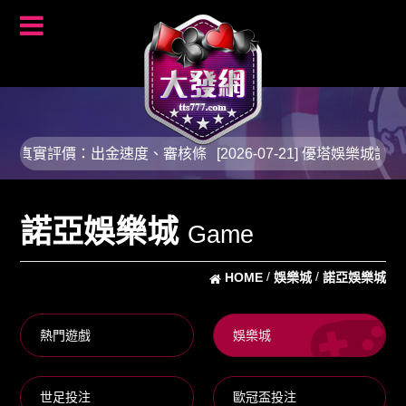
城真實評價：出金速度、審核條
[2026-07-21]
優塔娛樂城評價
贏娛樂城的真實評價，深入解析
客服回應的全面實測針對優塔
、提領審核條件以及實際體驗的
從玩家最在意的系統流暢度與
諾亞娛樂城
析。優塔平台近年在系統...
Game
|
首頁
簡体
HOME
娛樂城
諾亞娛樂城
熱門遊戲
娛樂城
世足投注
歐冠盃投注