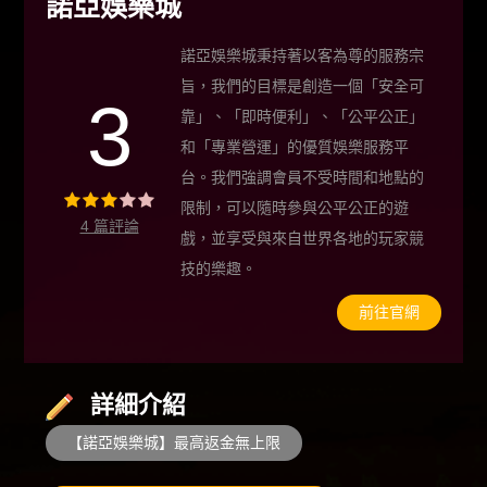
諾亞娛樂城
諾亞娛樂城秉持著以客為尊的服務宗
旨，我們的目標是創造一個「安全可
3
靠」、「即時便利」、「公平公正」
和「專業營運」的優質娛樂服務平
台。我們強調會員不受時間和地點的
限制，可以隨時參與公平公正的遊
4 篇評論
戲，並享受與來自世界各地的玩家競
技的樂趣。
前往官網
詳細介紹
【諾亞娛樂城】最高返金無上限