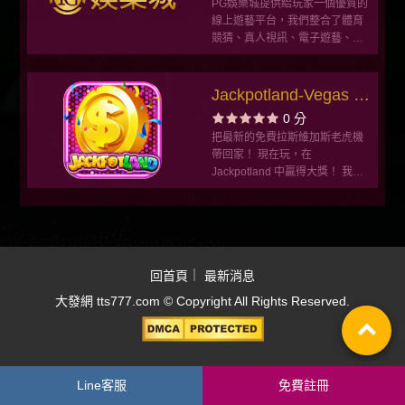
PG娛樂城提供給玩家一個優質的
線上遊藝平台，我們整合了體育
競猜、真人視訊、電子遊藝、彩
球賓果等娛樂遊戲，讓您24小時
娛樂精彩
Jackpotland-Vegas 賭
0 分
場老虎機
把最新的免費拉斯維加斯老虎機
帶回家！ 現在玩，在
Jackpotland 中贏得大獎！ 我們
準備了 2,000,000 個免費硬幣歡
迎獎金，讓您有一個豐盛的開
始。
｜
回首頁
最新消息
大發網 tts777.com © Copyright All Rights Reserved.
Line客服
免費註冊