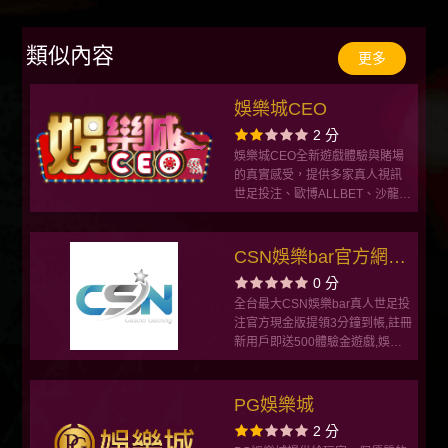
類似內容
更多
娛樂城CEO
2 分
娛樂城CEO全新遊戲體驗與賭場
的真實感受，提供多家真人視訊
世足投注、歐博ALLBET、沙龍
SA GAMING、HY、DREAM
GAMING(DG)、美女遊戲真人世
足投注、電子等遊戲。
CSN娛樂bar官方網站-
0 分
app手機版下載-出金
全台最大CSN娛樂bar真人世足投
評價ptt體驗金-會員優
注官方現金版提領3分鐘到帳,註冊
新用戶即送500體驗金遊戲,娛樂
惠
所提供的各種博弈遊戲包含:運動
歐冠盃投注,世足投注,香港六合彩
球樂透539,電子遊戲區！
PG娛樂城
2 分