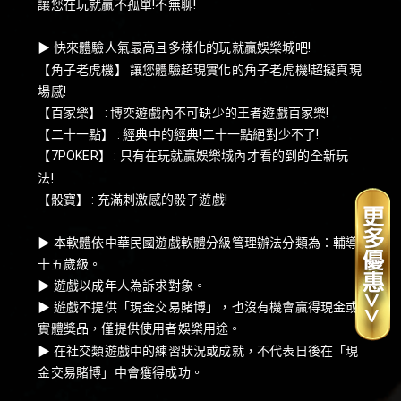
讓您在玩就贏不孤單!不無聊!
▶ 快來體驗人氣最高且多樣化的玩就贏娛樂城吧!
【角子老虎機】 讓您體驗超現實化的角子老虎機!超擬真現
場感!
【百家樂】 : 博奕遊戲內不可缺少的王者遊戲百家樂!
【二十一點】 : 經典中的經典!二十一點絕對少不了!
【7POKER】 : 只有在玩就贏娛樂城內才看的到的全新玩
法!
【骰寶】 : 充滿刺激感的骰子遊戲!
▶ 本軟體依中華民國遊戲軟體分級管理辦法分類為：輔導
十五歲級。
▶ 遊戲以成年人為訴求對象。
▶ 遊戲不提供「現金交易賭博」，也沒有機會贏得現金或
實體獎品，僅提供使用者娛樂用途。
▶ 在社交類遊戲中的練習狀況或成就，不代表日後在「現
金交易賭博」中會獲得成功。