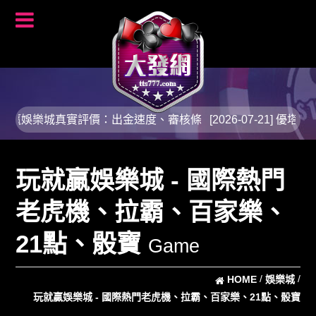
必贏娛樂城真實評價：出金速度、審核條
[2026-07-21]
優塔娛樂
點探索必贏娛樂城的真實評價，深入解析
客服回應的全面實測針
出金速度、提領審核條件以及實際體驗的
從玩家最在意的系統流
玩就贏娛樂城 - 國際熱門
線...
析。優塔平台近年在系統.
|
首頁
簡体
老虎機、拉霸、百家樂、
21點、骰寶
Game
HOME
娛樂城
玩就贏娛樂城 - 國際熱門老虎機、拉霸、百家樂、21點、骰寶