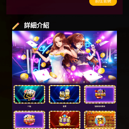
前往官網
詳細介紹