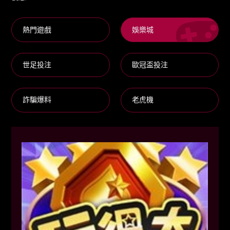
熱門遊戲
娛樂城
世足投注
歐冠盃投注
詐騙爆料
老虎機