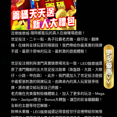
-隨時都能玩的真人在線賭場遊戲！
百樂娛樂城
世足投注、二十一點、角子拉霸老虎機、麻仔台、翻牌
機，在線與全球玩家同場競技！我們帶給你最真實的咪牌
手感，最原汁原味的玩法，最刺激的遊戲體驗！
世足投注規則與澳門真實娛樂場完全一致，
還
LEO娛樂城
原了澳門獨創的五大世足投注路單（珠盤路、大路、大眼
仔、小路、甲甴路），此外，我們還加入了世足投注遊戲
中最緊張刺激的咪牌玩法。由牌桌內的真人玩家競爭咪
牌，將命運交給玩家自己把握。
老虎機在完美復制街機體驗上，加入了更多的玩法，Mega
Win，Jackpot獎池，Bonus大轉盤，讓您的彩金翻翻翻！
全新的主題等待您解鎖。
財神水果機，
還記得曾經甘仔店裡帶給你無限
LEO娛樂城