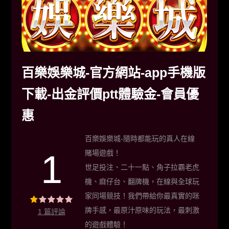
百樂娛樂城-官方網站-app手機版
下載-出金評價ptt體驗金-會員優
惠
​百樂娛樂城-隨時都能玩的真人在線
1
賭場遊戲！
世足投注、二十一點、角子拉霸老虎
機、麻仔台、翻牌機，在線與全球玩
家同場競技！我們帶給你最真實的咪
牌手感，最原汁原味的玩法，最刺激
1 篇評論
的遊戲體驗！