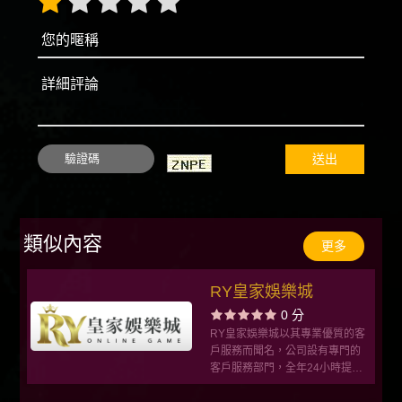
送出
類似內容
更多
RY皇家娛樂城
0 分
RY皇家娛樂城以其專業優質的客
戶服務而聞名，公司設有專門的
客戶服務部門，全年24小時提供
友善且專業的客戶諮詢服務。我
們的線上存取款服務快速安全，