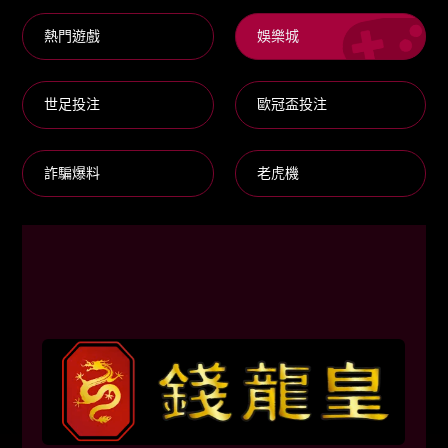
熱門遊戲
娛樂城
世足投注
歐冠盃投注
詐騙爆料
老虎機