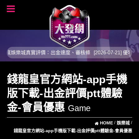
必贏娛樂城真實評價：出金速度、審核條
[2026-07-21]
優塔娛
點探索必贏娛樂城的真實評價，深入解析
客服回應的全面實測
出金速度、提領審核條件以及實際體驗的
從玩家最在意的系統
錢龍皇官方網站-app手機
多線...
析。優塔平台近年在系統
|
首頁
簡体
版下載-出金評價ptt體驗
金-會員優惠
Game
HOME
娛樂城
錢龍皇官方網站-app手機版下載-出金評價ptt體驗金-會員優惠