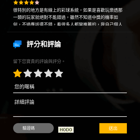
很特別的地方是有線上的彩球系統，如果是喜歡玩樂透那
一類的玩家就絕對不能錯過，雖然不知道中獎的機率如
何，不過應該還不錯，看很多人都蠻推薦的，我自己個人
則是玩撲克的部分，長期玩下來覺得都還可以，如果要說
改進什麼的話，大概就是中文的主播可以再多一點，其他
評分和評論
的都不錯。
洪勝吉
留下您寶貴的評論與評分。
2021-03-08
好禮很多，送的東西也很好，註冊之後就可以拿到一些回
饋，遊戲上也都頗講誠信，玩了幾次之後有輸有贏，不會
一直讓人輸錢，整個遊戲體驗起來是很不錯的，還去了其
他遊戲區看看，遊戲種類還真不少，一種遊戲也可能有多
種風格，膩了就換膩了就換，讓人可以一直玩下去。
送出