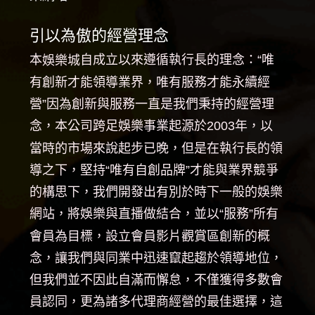
引以為傲的經營理念
本
自成立以來遵循執行長的理念：“唯
娛樂城
有創新才能領導業界，唯有服務才能永續經
營”因為創新與服務一直是我們秉持的經營理
念，本公司跨足娛樂事業起源於2003年，以
當時的市場來說起步已晚，但是在執行長的領
導之下，堅持“唯有自創品牌”才能與業界競爭
的構思下，我們開發出有別於時下一般的娛樂
網站，將娛樂與直播做結合，並以“服務”所有
會員為目標，設立會員影片觀賞區創新的概
念，讓我們與同業中迅速竄起趨於領導地位，
但我們並不因此自滿而懈怠，不僅獲得多數會
員認同，更為諸多代理商經營的最佳選擇，這