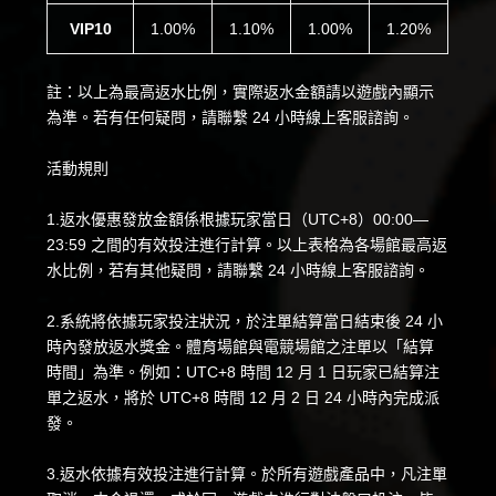
VIP10
1.00%
1.10%
1.00%
1.20%
註：以上為最高返水比例，實際返水金額請以遊戲內顯示
為準。若有任何疑問，請聯繫 24 小時線上客服諮詢。
活動規則
1.返水優惠發放金額係根據玩家當日（UTC+8）00:00—
23:59 之間的有效投注進行計算。以上表格為各場館最高返
水比例，若有其他疑問，請聯繫 24 小時線上客服諮詢。
2.系統將依據玩家投注狀況，於注單結算當日結束後 24 小
時內發放返水獎金。體育場館與電競場館之注單以「結算
時間」為準。例如：UTC+8 時間 12 月 1 日玩家已結算注
單之返水，將於 UTC+8 時間 12 月 2 日 24 小時內完成派
發。
3.返水依據有效投注進行計算。於所有遊戲產品中，凡注單