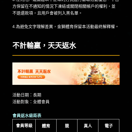
方保留在不通知的情況下凍結或關閉相關帳戶的權利，並
不退還款項，且用戶會被列入黑名單。
4.為避免文字理解差異，金獅體育保留本活動最終解釋權。
不計輸贏，天天返水
活動日期：長期
活動對象：全體會員
會員返水級距表
會員等級
體育
競
真人
電子