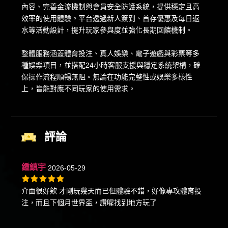
內容、完善金流機制與會員安全防護系統，提供穩定且高
效率的使用體驗。平台透過新人簽到、首存優惠及每日返
水等活動設計，提升玩家參與度並強化長期回饋機制。
整體服務涵蓋體育投注、真人娛樂、電子遊戲與彩票等多
種娛樂項目，並搭配24小時客服支援與穩定系統架構，確
保操作流程順暢無阻。無論在功能完整性或娛樂多樣性
上，皆能對應不同玩家的使用需求。
評論
鍾鎮宇
2026-05-29
介面很好欸 才剛玩幾天而已但體驗不錯，好像專攻體育投
注，而且下個月世界盃，讚喔找到地方玩了