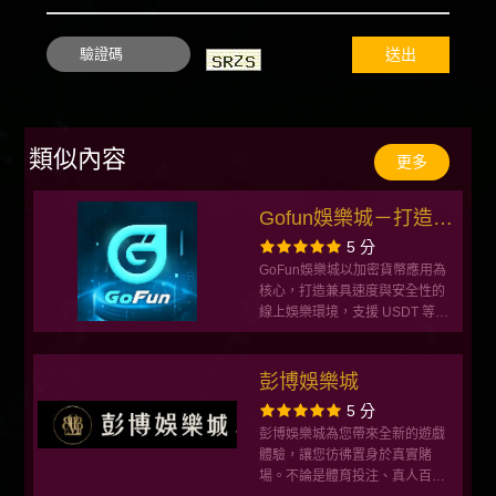
送出
類似內容
更多
Gofun娛樂城－打造極
5 分
速、安全的 USDT加
GoFun娛樂城以加密貨幣應用為
密娛樂新體驗
核心，打造兼具速度與安全性的
線上娛樂環境，支援 USDT 等主
流虛擬貨幣進行存款與提款，資
金流轉迅速且具高度隱私性，有
效守護玩家財務與個資。平台匯
彭博娛樂城
集真人百家樂、老虎機電子遊
5 分
戲、體育賽事、電競投注與多款
彭博娛樂城為您帶來全新的遊戲
彩票玩法，並提供具競爭力的賠
體驗，讓您彷彿置身於真實賭
率與即時回饋機制，提升整體投
場。不論是體育投注、真人百家
注價值。無論使用電腦或行動裝