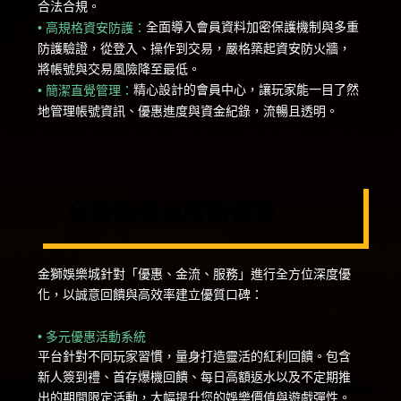
合法合規。
全面導入會員資料加密保護機制與多重
• 高規格資安防護：
防護驗證，從登入、操作到交易，嚴格築起資安防火牆，
將帳號與交易風險降至最低。
精心設計的會員中心，讓玩家能一目了然
• 簡潔直覺管理：
地管理帳號資訊、優惠進度與資金紀錄，流暢且透明。
金獅娛樂城服務優勢
金獅娛樂城針對「優惠、金流、服務」進行全方位深度優
化，以誠意回饋與高效率建立優質口碑：
• 多元優惠活動系統
平台針對不同玩家習慣，量身打造靈活的紅利回饋。包含
新人簽到禮、首存爆機回饋、每日高額返水以及不定期推
出的期間限定活動，大幅提升您的娛樂價值與遊戲彈性。