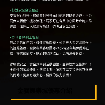
• 快速安全金流服務
支援銀行轉帳、掃碼支付等多元且便利的储值渠道。平台
同步大幅優化提款流程，玩家可在會員中心即時查詢交易
進度，確保出入款流程高效、透明且安全無虞。
• 24H 即時線上客服
無論是活動申請、儲值提款問題，或是登入與遊戲操作上
的疑難雜症，金獅專業客服團隊24小時全年無休隨時在
線，提供最即時、貼心的諮詢協助，免除漫長等待。
從帳號安全、資金效率到活動回饋，金獅娛樂城皆進行了
全面性的頂級優化。選擇金獅，讓您在享受頂級感官娛樂
的同時，更擁有最安心、穩固的強力後盾！
金獅娛樂城優惠介紹