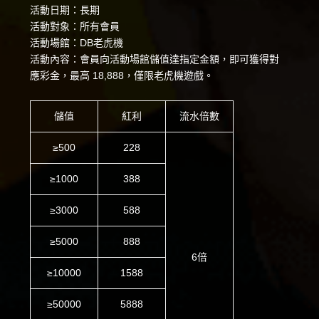
活動日期：長期
活動對象：所有會員
活動場館：DB老虎機
活動內容：會員向活動場館儲值達指定金額，即可獲得對
應彩金，最高 18,888，僅限老虎機遊戲。
儲值
紅利
流水倍數
≥500
228
≥1000
388
≥3000
588
≥5000
888
6倍
≥10000
1588
≥50000
5888