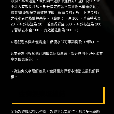
取消、本金退還，或於同一遊戲中進行對沖盤口投注，皆
不計入有效投注額。部分指定遊戲不參與返水優惠活動；
體育/電競場館之有效投注取「輸贏金額」與「下注金額」
之較小者作為計算基準。（範例：下注 100 ，若贏得彩金
20 ，有效投注為 20 ；若贏得彩金 500 ，有效投注為 100
；若輸去本金 100 ，有效投注則為 100 。）
4.遊戲返水獎金僅需達 1 倍流水即可申請提款（出款）。
5.本優惠可與其他紅利優惠同時享有（部分註明不與返水共
享之優惠除外）。
6.為避免文字理解差異，金獅體育保留本活動之最終解釋
權。
金獅娛樂城總結
金獅娛樂城以整合型線上娛樂平台為定位，結合多元遊戲