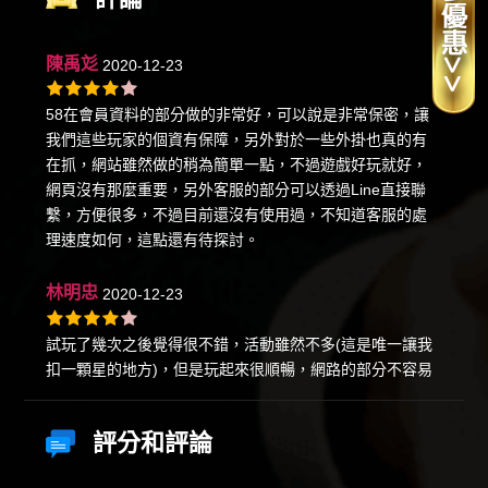
陳禹彣
2020-12-23
58在會員資料的部分做的非常好，可以說是非常保密，讓
我們這些玩家的個資有保障，另外對於一些外掛也真的有
在抓，網站雖然做的稍為簡單一點，不過遊戲好玩就好，
網頁沒有那麼重要，另外客服的部分可以透過Line直接聯
繫，方便很多，不過目前還沒有使用過，不知道客服的處
理速度如何，這點還有待探討。
林明忠
2020-12-23
試玩了幾次之後覺得很不錯，活動雖然不多(這是唯一讓我
扣一顆星的地方)，但是玩起來很順暢，網路的部分不容易
延遲，該給的給、該換的換，出金也算正常，偶爾吃、偶
爾放，要贏錢也是有機會的，還有不少的休閒遊戲可以
評分和評論
玩，例如捕魚機之類的，這些都蠻推薦的，大家可以參考
看看。