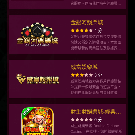
詢服務。同時我們擁有經驗豐
富，水平一流的科技團隊，為網
站的安全穩定保駕護航，為產品
與服務的創新提供源源不斷的動
金銀河娛樂城
力。
4 分
金銀河娛樂城透過數位交流提供
快速又穩定的遊戲項目。本集團
開發最新的商業智慧及數據採集
軟件，具有非常強大的功能。提
供更加完善的線上客服諮詢，快
速引導所有娛樂平台。
威富娛樂城
3 分
威富娛樂城致力為客戶保護隱私
並提供一個最安全的遊戲平臺，
我們在此網站蒐集的資料將會為
您提供最卓越的服務，我們不會
出賣或租賃您的個人資料給第三
方，客戶所提供的個人資料均經
財生財娛樂城-經典捕
過加密技術處理，並儲存在安全
0 分
魚機老虎機財神瘋狂
的、非公開的作業系統，對於有
財生財娛樂城-Double Fortune
機會接觸客戶的個人資料的協助
爆金好運包你發
Casino，在這裡，您將體驗前所
夥伴也必需遵守我們訂立的隱私