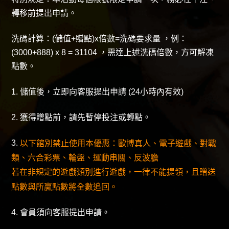
轉移前提出申請。
洗碼計算：(儲值+贈點)x倍數=洗碼要求量 ，例：
(3000+888) x 8 = 31104 ，需達上述洗碼倍數，方可解凍
點數。
1. 儲值後，立即向客服提出申請 (24小時內有效)
2. 獲得贈點前，請先暫停投注或轉點。
3.
以下館別禁止使用本優惠：歐博真人、電子遊戲、對戰
類、六合彩票、輪盤、運動串關、反波膽
若在非規定的遊戲類別進行遊戲，一律不能提領，且贈送
點數與所贏點數將全數追回。
4. 會員須向客服提出申請。