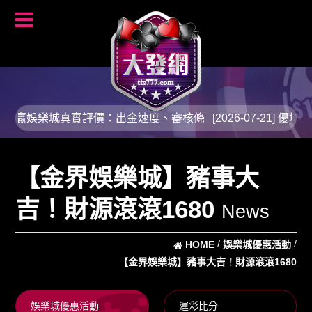
必贏娛樂城真實評價：出金速度、審核條
[2026-07-21]
優塔娛
缺點探索必贏娛樂城的真實評價，深入解析
客服回應的全面實測
的出金速度、提領審核條件以及實際體驗的
從玩家最在意的系統
【金界娛樂城】豬事大
多線...
析。優塔平台近年在系統
|
首頁
簡体
吉！財源滾滾1680
News
HOME
娛樂城優惠活動
【金界娛樂城】豬事大吉！財源滾滾1680
娛樂城優惠活動
運彩比分