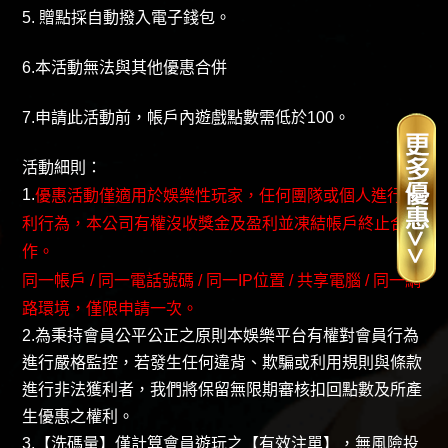
5. 贈點採自動撥入電子錢包。
6.本活動無法與其他優惠合併
7.申請此活動前，帳戶內遊戲點數需低於100。
活動細則：
1.
優惠活動僅適用於娛樂性玩家，任何團隊或個人進行套
利行為，本公司有權沒收獎金及盈利並凍結帳戶終止合
作。
同一帳戶 / 同一電話號碼 / 同一IP位置 / 共享電腦 / 同一網
路環境，僅限申請一次。
2.為秉持會員公平公正之原則本娛樂平台有權對會員行為
進行嚴格監控，若發生任何違背、欺騙或利用規則與條款
進行非法獲利者，我們將保留無限期審核扣回點數及所產
生優惠之權利。
3.【洗碼量】僅計算會員遊玩之【有效注單】，無風險投