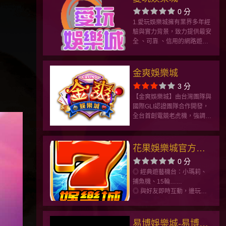
0 分
1.愛玩娛樂城擁有業界多年經
驗與實力背景，致力提供最安
全 、可靠 、信用的網路遊戲
空間 。
2.所開發出來的遊戲軟體都是
經由著名的會計公司認可，確
金爽娛樂城
保系統中所隨機產生的資料是
3 分
百分百精確無誤。並使用全美
【金爽娛樂城】由台灣團隊與
權威系統技術測試 (TST) 嚴格
國際GLI認證團隊合作開發，
考核通過 的MGS 、GLI系統
全台首創電競老虎機，強調自
平臺，確保遊戲的公平及公
然機率，體驗真實賭場機台感
正。
受，有多樣的主題風格與超硬
機台，龍虎榜300名天天送，
花果娛樂城官方網
等您來挑戰！
0 分
站-app手機版下載-
◎ 經典遊藝機台：小瑪莉、
出金評價ptt體驗金-
捕魚機、15輪……
◎ 與好友即時互動，邊玩遊
會員優惠
戲邊聊天、送禮物。
◎ 加入公會，天天領福袋！
易博娛樂城-易博世