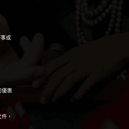
賽事或
司優惠
文件，