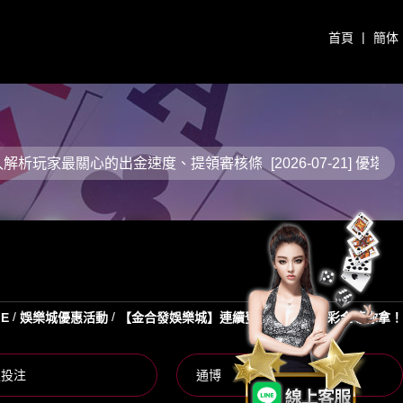
|
首頁
簡体
析玩家最關心的出金速度、提領審核條
[2026-07-21]
優塔娛樂
應速度進行深度分析。優
1
E
娛樂城優惠活動
【金合發娛樂城】連續登入7天，優惠彩金等你拿！
2
足投注
通博
3