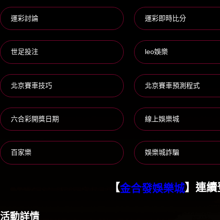
運彩討論
運彩即時比分
世足投注
leo娛樂
北京賽車技巧
北京賽車預測程式
六合彩開獎日期
線上娛樂城
百家樂
娛樂城詐騙
【
】連續
金合發娛樂城
活動詳情