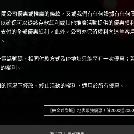
何有關公司優惠或推廣的條款，又或我們有任何證據有任何
可以確保可以從該存款紅利或其他推廣活動提供的優惠獲
已支付的全部優惠紅利。此外，公司亦保留權利向這些客
本。
一電話號碼、相同付款方式及IP地址只能享有一次優惠；
金的權利。
通知的情況下修改、終止活動的權利，適用於所有優惠。
【鉑金娛樂城】地表最強優惠！儲2000送200
｜