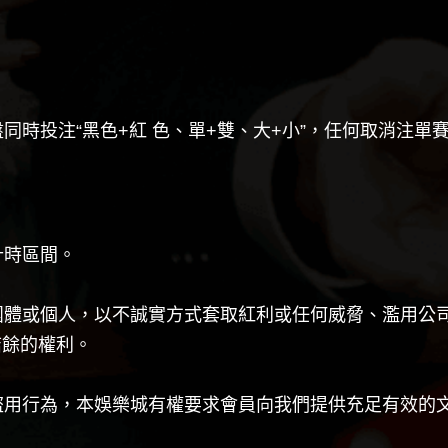
同時投注“黑色+紅 色、單+雙、大+小”，任何取消注單
計時區間。
何團體或個人，以不誠實方式套取紅利或任何威脅、濫用公
結餘的權利。
份盜用行為，本娛樂城有權要求會員向我們提供充足有效的