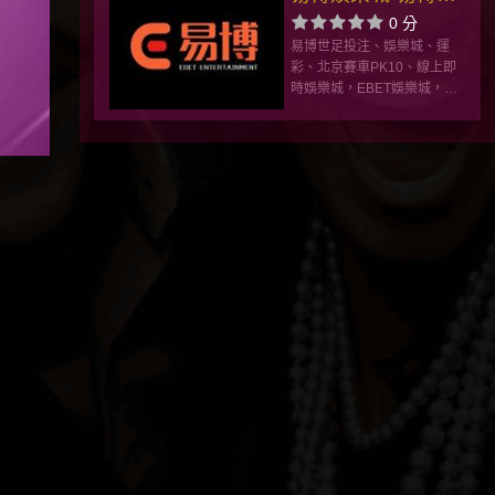
0 分
足投注、老虎機、
易博世足投注、娛樂城、運
21最高返水娛樂城
彩、北京賽車PK10、線上即
時娛樂城，EBET娛樂城，全
天候專業客服，半夜疑難雜症
都搞定。優質信用、誠信第
一，放鬆時刻開心不擔心。​優
質信用，保證出金。機制公平
不坑殺，流程簡易，優質介
面，輕鬆玩!