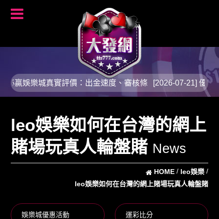
]
必贏娛樂城真實評價：出金速度、審核條
[2026-07-21]
優塔
缺點探索必贏娛樂城的真實評價，深入解析
客服回應的全面實
的出金速度、提領審核條件以及實際體驗的
從玩家最在意的系
leo娛樂如何在台灣的網上
眾多線...
析。優塔平台近年在系
|
首頁
簡体
賭場玩真人輪盤賭
News
HOME
leo娛樂
leo娛樂如何在台灣的網上賭場玩真人輪盤賭
娛樂城優惠活動
運彩比分