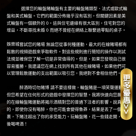
選擇您的輪盤賭輪盤有主要的輪盤賭類型、法式或歐式輪
leo娛樂
盤和美式輪盤。它們的範圍分佈幾乎沒有區別，但關鍵因素是美
式輪盤有一個額外的 0。這與住宅邊緣有很大區別，住宅對您的
增益，不斷尋找未婚 0 而絕不曾經在網絡上聯繫過零點的桌子。
娛樂城
嘗試您的賭場 無論您從事何種運動，最大的在線賭場都有
鬆散的視頻遊戲來爭取軟件。對這些規則進行簡短的操作以測試
法規並確保您了解一切是非常值得的。但是，如果您發現自己很
容易獲勝，我建議您在網上找到所有其他在線賭場，如果他們可
以管理鬆散運動的支出範圍以吸引您，我絕對不會相信他們。
醉酒時切勿賭博 請不要這樣做，輪盤賭是一項笑聲運動，
娛樂城
但您希望在任何形式的遊戲中發揮您的智慧。我將快速向您展示
的在線輪盤賭運動將揭示酒精對您的普通下注者的影響。說真
的，即使你沒有喝醉，你也可能會變得魯莽，結果是丟了一個包
裹，下賭注超出了你的承受能力。玩輪盤賭，花一些錢走開，然
後喝啤酒！