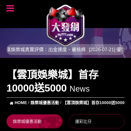
必贏娛樂城真實評價：出金速度、審核條
[2026-07-21]
優塔娛
點探索必贏娛樂城的真實評價，深入解析
客服回應的全面實測
出金速度、提領審核條件以及實際體驗的
從玩家最在意的系統
【雲頂娛樂城】首存
多線...
析。優塔平台近年在系統
|
首頁
簡体
10000送5000
News
HOME
娛樂城優惠活動
【雲頂娛樂城】首存10000送5000
娛樂城優惠活動
運彩比分