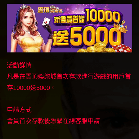
活動詳情
凡是在雲頂娛樂城首次存款進行遊戲的用戶首
存10000送5000。
申請方式
會員首次存款後聯繫在線客服申請