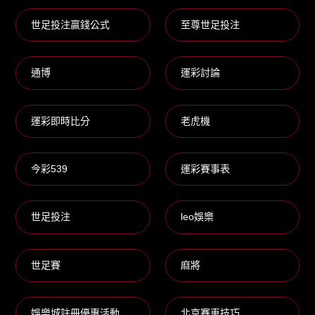
世足投注贏錢公式
至尊世足投注
通博
運彩討論
運彩即時比分
老虎機
今彩539
運彩賽事表
世足投注
leo娛樂
世足賽
麻將
娛樂城註冊優惠活動
北京賽車技巧