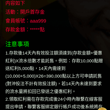
内容如下
活動：開戶首存金
會員帳號：aaa999
存款金額：*****點
注意事項
1.存款後14天內有效投注額須達到(存款金額+優惠
紅利)X流水倍數才能託售。例如：存款10,000點贈
送紅利5,000點，14天內需達到
(10,000+5,000)X26=390,000點以上方可申請託售
(對沖投注不計有效投注額)，若14天內未達到要求
的流水量將扣回已發送之優惠紅利。
2.領取紅利需在存款完成後24小時內聯繫在線客服
提出申請，聯繫客服綁定銀行帳戶成功後系統將在