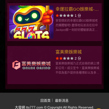
幸運拉霸GO娛樂城-老
1 分
虎機、捕魚遊戲合集
享受精彩的幸運拉霸GO娛樂城老
虎機體驗吧! 盡情地玩並且在拉中
Jackpot那一刻好好體驗那真正的
刺激感! 下載這有趣的老虎機遊
戲，在你最喜愛的遊戲機台裡享受
贏得大獎的刺激感！
富美樂娛樂城
2 分
富美樂娛樂城乃正式註冊的網上博
彩公司。成立至今，富美樂娛樂城
不但為客戶提供各種博彩以及多元
化網上娛樂，更承諾配備最優質的
投注方法，並輔以最先進的網絡技
術支援，獻上最佳的客戶服務和最
優惠的支付方案。
｜
回首頁
最新消息
大發網 tts777.com © Copyright All Rights Reserved.