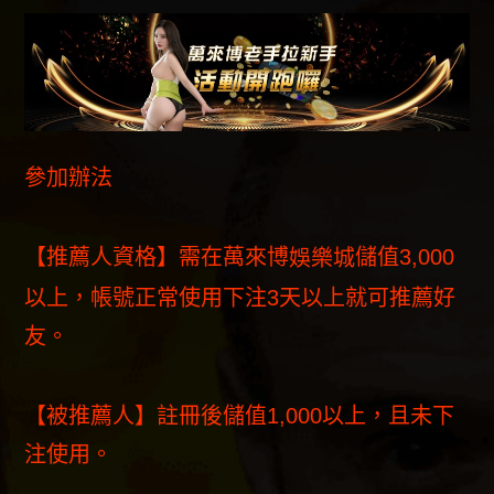
參加辦法
【推薦人資格】需在萬來博
儲值3,000
娛樂城
以上，帳號正常使用下注3天以上就可推薦好
友。
【被推薦人】註冊後儲值1,000以上，且未下
注使用。