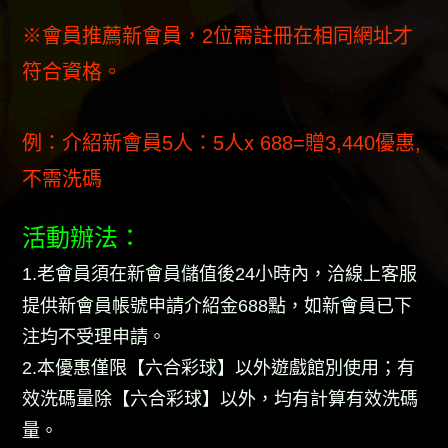
※會員推薦新會員，2位需註冊在相同網址才
符合資格。
例：介紹新會員5人：5人x 688=贈3,440優惠,
不需洗碼
活動辦法：
1.老會員須在新會員儲值後24小時內，洽線上客服
提供新會員帳號申請介紹金688點，如新會員已下
注均不受理申請。
2.本優惠僅限【六合彩球】以外遊戲館別使用；有
效洗碼量除【六合彩球】以外，均有計算有效洗碼
量。