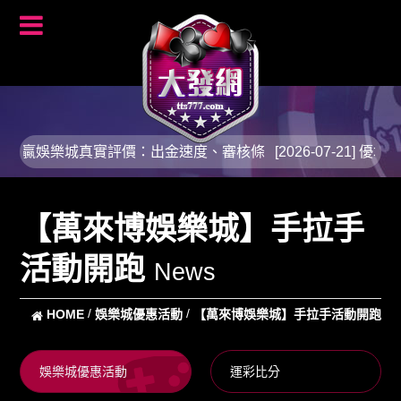
必贏娛樂城真實評價：出金速度、審核條
[2026-07-21]
優塔娛
缺點探索必贏娛樂城的真實評價，深入解析
客服回應的全面實測
的出金速度、提領審核條件以及實際體驗的
從玩家最在意的系統
【萬來博娛樂城】手拉手
多線...
析。優塔平台近年在系統
|
首頁
簡体
活動開跑
News
HOME
娛樂城優惠活動
【萬來博娛樂城】手拉手活動開跑
娛樂城優惠活動
運彩比分