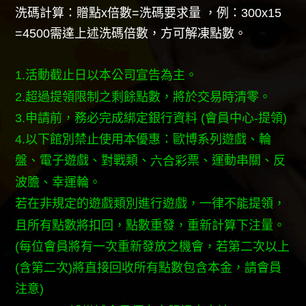
洗碼計算：贈點x倍數=洗碼要求量 ，例：300x15
=4500需達上述洗碼倍數，方可解凍點數。
1.活動截止日以本公司宣告為主。
2.超過提領限制之剩餘點數，將於交易時清零。
3.申請前，務必完成綁定銀行資料 (會員中心-提領)
4.以下館別禁止使用本優惠：歐博系列遊戲、輪
盤、電子遊戲、對戰類、
票、運動串關、反
六合彩
波膽、幸運輪。
若在非規定的遊戲類別進行遊戲，一律不能提領，
且所有點數將扣回，點數重發，重新計算下注量。
(每位會員將有一次重新發放之機會，若第二次以上
(含第二次)將直接回收所有點數包含本金，請會員
注意)