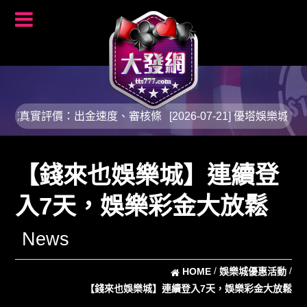
樂城真實評價：出金速度、審核條
[2026-07-21]
優塔娛樂城評價
必贏娛樂城的真實評價，深入解析
客服回應的全面實測針對優塔
度、提領審核條件以及實際體驗的
從玩家最在意的系統流暢度與
【錢來也娛樂城】連續登
.
析。優塔平台近年在系統...
|
首頁
簡体
入7天，娛樂彩金大放鬆
News
HOME
娛樂城優惠活動
【錢來也娛樂城】連續登入7天，娛樂彩金大放鬆