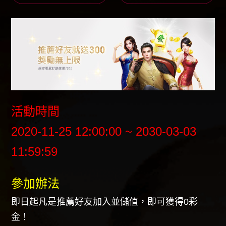
活動時間
2020-11-25 12:00:00 ~ 2030-03-03
11:59:59
參加辦法
即日起凡是推薦好友加入並儲值，即可獲得0彩
金！