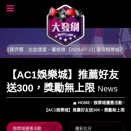
城真實評價：出金速度、審核條
[2026-07-21]
優塔娛樂城評價大
贏娛樂城的真實評價，深入解析
客服回應的全面實測針對優塔
、提領審核條件以及實際體驗的
從玩家最在意的系統流暢度與
【AC1娛樂城】推薦好友
析。優塔平台近年在系統...
|
首頁
簡体
送300，獎勵無上限
News
HOME
娛樂城優惠活動
【AC1娛樂城】推薦好友送300，獎勵無上限
娛樂城優惠活動
運彩比分