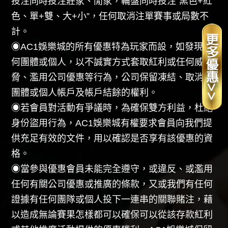
投注同時投注莊家、閒家，輪盤同時投注“黑色+紅
色、單+雙、大+小”，任何取消注單賽事或局數不
計。
◉AC1娛樂城的所有優惠特為玩家而設，如發現任
何團體或個人，以不誠實方式套取紅利或任何威
脅、濫用公司優惠等行為，公司保留凍結、取消該
團體或個人帳戶及帳戶結餘的權利。
◉若會員對活動有爭議時，為確保雙方利益，杜絕
身份盜用行為，AC1娛樂城有權要求會員向我們提
供充足有效的文件，用以確認是否享有該優惠的資
格。
◉當參與優惠會員未能完全遵守，或違反、或濫用
任何有關公司優惠或推廣的條款，又或我們有任何
證據有任何團隊或個人投下一連串的關聯賭注，藉
以造成無論賽果怎樣都可以確保可以從該存款紅利