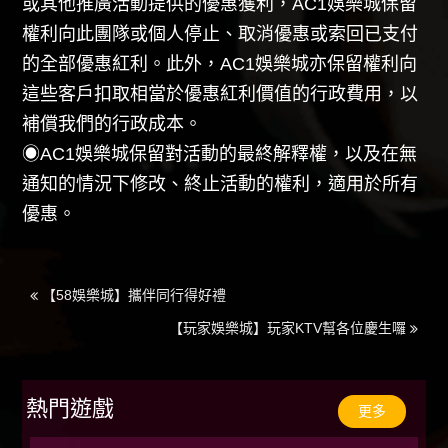
或其他推廣活動提供的優惠獲利，AC1娛樂城保留
權利向此團隊或個人停止、取消優惠或索回已支付
的全部優惠紅利。此外，AC1娛樂城亦保留權利向
這些客戶扣取相當於優惠紅利價值的行政費用，以
補償我們的行政成本。
◉AC1娛樂城保留對活動的最終解釋權，以及在無
通知的情況下修改、終止活動的權利，適用於所有
優惠。
【58娛樂城】攜伴同行得好禮
【玩家娛樂城】玩家KTV幫各位慶生囉
熱門遊戲
更多