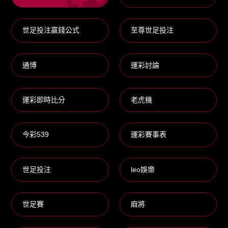
世足投注贏錢公式
至尊世足投注
通博
運彩討論
運彩即時比分
老虎機
今彩539
運彩賽事表
世足投注
leo娛樂
世足賽
麻將