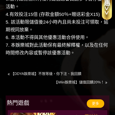
活動。
4.有效投注15倍 (存款金額50％+贈送彩金X15)
5. 該活動限儲值後24小時內且尚未投注可領取，逾
期視同放棄。
6. 本活動不得與其他優惠活動合併使用。
7. 本娛樂城對此活動保有最終解釋權，以及在任何
時間修改內容或暫停該優惠活動。
【DDYA娛樂城】不限等級，你下注、我回饋
【iWin娛樂城】儲值回饋20%！
熱門遊戲
更多