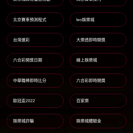
北京賽車預測程式
leo娛樂城
台灣運彩
大樂透即時開獎
六合彩開獎日期
線上娛樂城
中華職棒即時比分
六合彩即時開獎
歐冠盃2022
百家樂
娛樂城詐騙
娛樂城體驗金