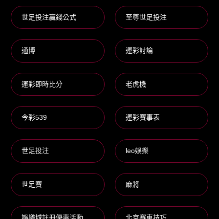
世足投注贏錢公式
至尊世足投注
通博
運彩討論
運彩即時比分
老虎機
今彩539
運彩賽事表
世足投注
leo娛樂
世足賽
麻將
娛樂城註冊優惠活動
北京賽車技巧