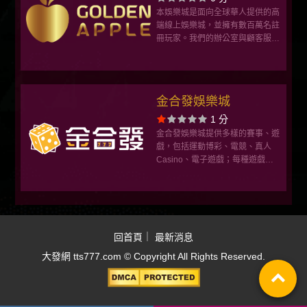
站-app手機版下載-出
本娛樂城是面向全球華人提供的高
金評價ptt體驗金-會員
端線上娛樂城，並擁有數百萬名註
冊玩家。我們的辦公室與顧客服務
優惠
中心遍布世界各地， 且和許多博
弈產業市場的合法營業執照。同
時，我們提供多元的遊戲、完善的
顧客服務，並致力維護遊戲公正
金合發娛樂城
性，因此玩家不斷回到我們的平
台。誠信保證作為資深的線上博彩
1 分
網站，多年來本娛樂城一直遵
金合發娛樂城提供多樣的賽事、遊
循"客戶利益至上"的原則，正是這
戲，包括運動博彩、電競、真人
一點使公司的實力不斷發展壯大。
Casino、電子遊戲；每種遊戲也
都有不同的特色，人人都能依照自
己的喜好找到合適的遊戲。有閒暇
之餘，我們也提供最優質的AV影
城，讓每位客人都能盡情享樂！
｜
回首頁
最新消息
大發網 tts777.com © Copyright All Rights Reserved.