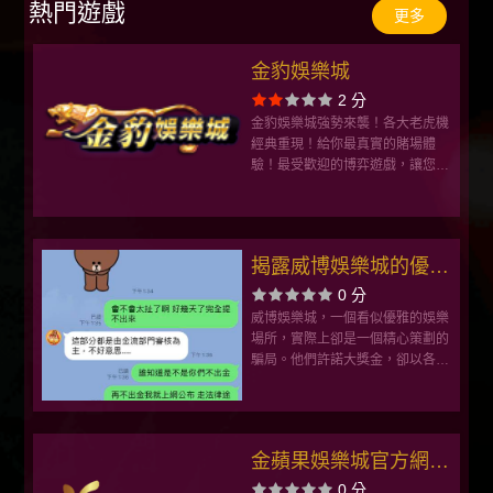
熱門遊戲
更多
金豹娛樂城
2 分
金豹娛樂城強勢來襲！各大老虎機
經典重現！給你最真實的賭場體
驗！最受歡迎的博弈遊戲，讓您贏
不停口袋滿滿，金豹娛樂城擁有業
界多年經驗與實力背景，致力提供
最安全、可靠、信用的網路遊戲空
間 。
揭露威博娛樂城的優雅
0 分
騙局
威博娛樂城，一個看似優雅的娛樂
場所，實際上卻是一個精心策劃的
騙局。他們許諾大獎金，卻以各種
手段限制提款，不支付贏得的錢。
玩家應警惕避免陷入這一騙局。
金蘋果娛樂城官方網
0 分