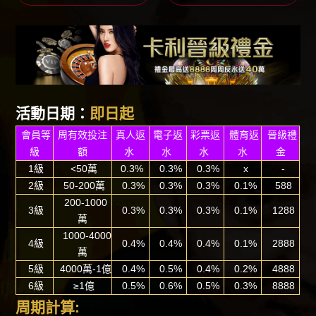
活動日期：
即日起
會員等
周有效投注
真人返
電子返
彩票返
體育返
晉級禮
級
額
水
水
水
水
金
1級
<50萬
0.3%
0.3%
0.3%
x
-
2級
50-200萬
0.3%
0.3%
0.3%
0.1%
588
200-1000
3級
0.3%
0.3%
0.3%
0.1%
1288
萬
1000-4000
4級
0.4%
0.4%
0.4%
0.1%
2888
萬
5級
4000萬-1億
0.4%
0.5%
0.4%
0.2%
4888
6級
≥1億
0.5%
0.6%
0.5%
0.3%
8888
周期計算: