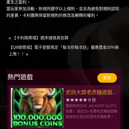
產生之盈利。
當玩家參加活動，則視同遵守以上規則，並且為避免對規則認知
的差異，卡利團隊保留對規則的修改及解釋的權利。
【卡利娛樂城】週末儲值真划算
【Q8娛樂城】電子遊藝限定「每次存每次送」優惠獎金20%無
上限！！
熱門遊戲
更多
史詩大獎老虎機遊戲旋
0 分
轉-官方網站-app手機
播放新的EPIC JACKPOT SLOTS
版下載-出金評價ptt體
免費！ 嘗試35+免費老虎機遊戲解
鎖現在在史詩巨獎老虎機免費！
驗金-會員優惠
更新2x /月與新的免費老虎機與獎
金遊戲！