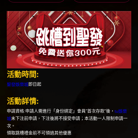
活動時間:
即日起
聖發娛樂城
活動詳情:
申請資格:申請人需進行「身份綁定」會員"首次存款"後，
tu娛樂
未下注前申請，下注後將不接受申請；本活動一人限制申請一
城
次。
領取跳槽禮金前不可領過其他優惠