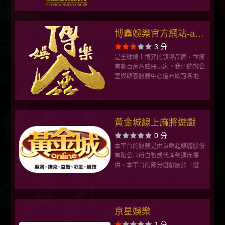
有博弈產業市場的合法營業執照，
確保合法經營。同時，我們提供多
元化的品牌遊戲選擇，以及周到友
博鑫娛樂官方網站-app
善的客戶服務，並堅守遊戲的公正
和公平原則。
3 分
手機版下載-出金評價
是全球線上博弈的領導品牌，並擁
ptt體驗金-會員優惠
有數百萬名註冊玩家。我們的辦公
室與顧客服務中心遍布歐冠各地，
且曲和許多博弈產業市場的合法營
業執照。
黃金城線上麻將遊戲
0 分
本平台的服務是由京群超媒體股份
有限公司所自製或代理營運而提
供。本平台的部分遊戲屬於「遊戲
軟體分級管理辦法」分類標準下之
「普遍級」，部分遊戲屬於「遊戲
軟體分級管理辦法」分類標準下之
「保護級」，部分遊戲屬於「遊戲
京星娛樂
軟體分級管理辦法」分類標準下之
「輔導十二歲級」，部分遊戲屬於
1 分