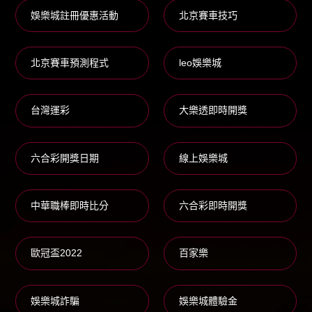
娛樂城註冊優惠活動
北京賽車技巧
北京賽車預測程式
leo娛樂城
台灣運彩
大樂透即時開獎
六合彩開獎日期
線上娛樂城
中華職棒即時比分
六合彩即時開獎
歐冠盃2022
百家樂
娛樂城詐騙
娛樂城體驗金