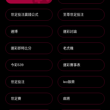
世足投注贏錢公式
至尊世足投注
通博
運彩討論
運彩即時比分
老虎機
今彩539
運彩賽事表
世足投注
leo娛樂
世足賽
麻將