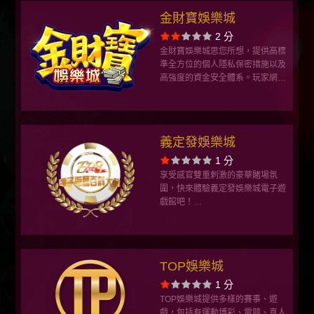
顧客服務，並致力維護遊戲公正
金財寶娛樂城
性，因此玩家不斷回到我們的平
台。誠信保證作為資深的線上博彩
2 分
網站，多年來本娛樂城一直遵
金財寶娛樂城思您所想，提供高標
循"客戶利益至上"的原則，正是這
準全方位的個人隱私保密措施以及
一點使公司的實力不斷發展壯大。
高強度的資金安全體系。玩家網上
支付和所有銀行交易將由國際金融
機構通過高標準的安全和機密的網
路埠中進行。進入玩家帳戶資料也
必須有玩家唯一的登錄ID和密碼，
義定發娛樂城
確保客戶的資金安全有保障。客戶
在本平臺的所有活動均嚴格保密，
1 分
我們絕不會向協力廠商（包括相關
享受感官雙重刺激的豪華賭場氛
單位）透露客戶資料。
圍，快來體驗義定發娛樂城電子遊
戲館吧！
不同風格的精選遊戲主題館應有盡
有全館暢玩，破天荒超高賠率和巨
額獎金、多樣化的核心玩法，體驗
SLOT GAME、JACKPOT帶來的
TOP娛樂城
滿足感 !
無論您是電子遊戲的瘋狂愛好者，
1 分
或是電子遊戲新手，義定發娛樂城
TOP娛樂城提供多樣的賽事、遊
多館電子遊戲絕對忠實呈現現場體
戲，包括有運動博彩、電競、真人