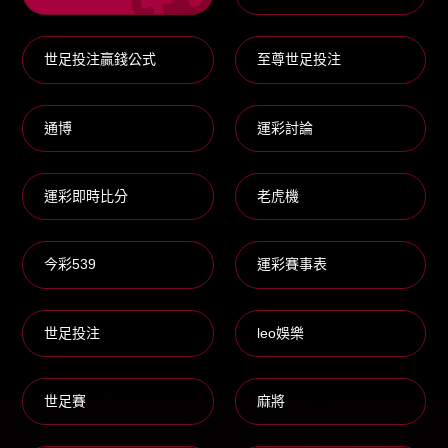
世足投注贏錢公式
至尊世足投注
通博
運彩討論
運彩即時比分
老虎機
今彩539
運彩賽事表
世足投注
leo娛樂
世足賽
麻將