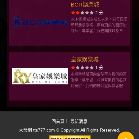
BCR娛樂城
們隨時歡迎您的蒞臨！
2 分
BCR娛樂城自成立以來，對每個細
節都要求嚴格，擁有頂尖的程序設
計師、專業客戶服務團隊以及自主
的研發團隊。我們致力於維護遊戲
的公正性和公平性，提供全面可靠
且值得信任的網路遊戲平台。我們
隨時關注會員的需求和建議，與工
皇家娛樂城
程團隊進行雙向溝通，不斷改進，
以打造最優質的平台，為每位玩家
1 分
提供卓越的遊戲體驗。
本娛樂城是面向全球華人提供的高
端線上娛樂城，並擁有數百萬名註
冊玩家。我們的辦公室與顧客服務
中心遍布歐冠各地， 且和許多博
弈產業市場的合法營業執照。同
時，我們提供多元的遊戲、完善的
顧客服務，並致力維護遊戲公正
性，因此玩家不斷回到 我們的平
｜
回首頁
最新消息
台。
大發網 tts777.com © Copyright All Rights Reserved.