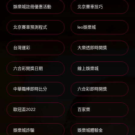
娛樂城註冊優惠活動
北京賽車技巧
北京賽車預測程式
leo娛樂城
台灣運彩
大樂透即時開獎
六合彩開獎日期
線上娛樂城
中華職棒即時比分
六合彩即時開獎
歐冠盃2022
百家樂
娛樂城詐騙
娛樂城體驗金