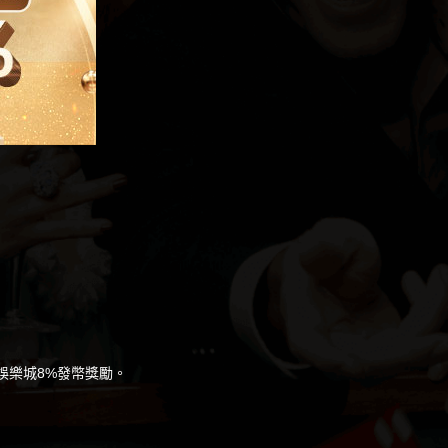
8娛樂城8%發幣獎勵。