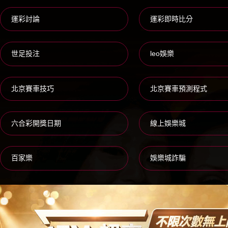
運彩討論
運彩即時比分
世足投注
leo娛樂
北京賽車技巧
北京賽車預測程式
六合彩開獎日期
線上娛樂城
百家樂
娛樂城詐騙