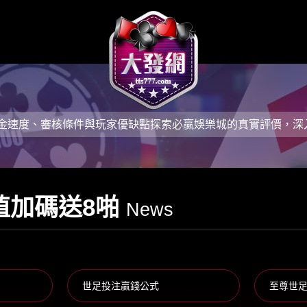
速度、審核條件與玩家優缺點探索必贏娛樂城的真實評價，深入
值加碼送8啪
News
世足投注贏錢公式
至尊世