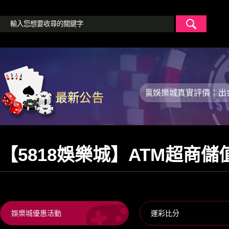
待著您！首次充值最高可獲
[2026-07-24]
必贏娛樂城真實評價：出金
件以及實際體驗的優缺點。面對眾多線...
【5818娛樂城】ATM超商儲
娛樂城優惠活動
運彩比分