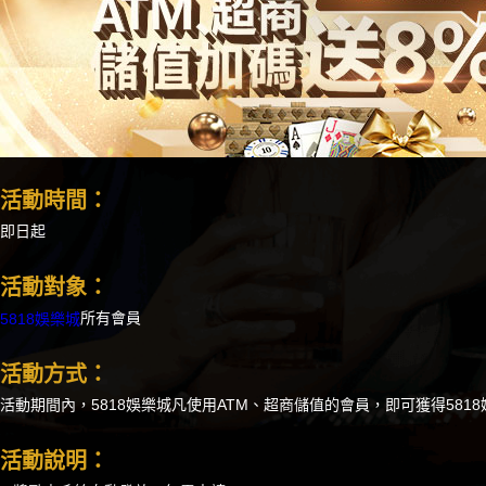
活動時間：
即日起
活動對象：
所有會員
5818娛樂城
活動方式：
活動期間內，5818娛樂城凡使用ATM、超商儲值的會員，即可獲得581
活動說明：