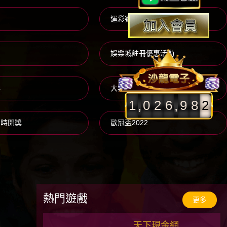
運彩賽事表
2
3
娛樂城註冊優惠活動
4
彩
大樂透即時開獎
5
8
6
9
1
0
2
,
,
6
9
7
0
即時開獎
歐冠盃2022
7
0
8
9
熱門遊戲
更多
0
1
天下現金網