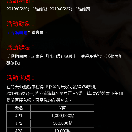
活動時間：
2019/05/20(一)維護後~2019/05/27(一)維護前
活動對象：
全體會員。
至尊娛樂城
活動辦法：
活動期間內，玩家在「鬥天師」遊戲中，獲得JP彩金，活動再加
碼贈送!
活動獎項：
在鬥天師遊戲中獲得JP彩金的玩家可獲得Y幣獎勵。
2019/05/27(一)將公佈獲獎名單並置入Y幣、獎項Y幣將於下午18
點前直接入帳，可至我的存摺查詢。
獎名
Y幣
JP1
1,000,000點
JP2
300,000點
JP3
10,000點