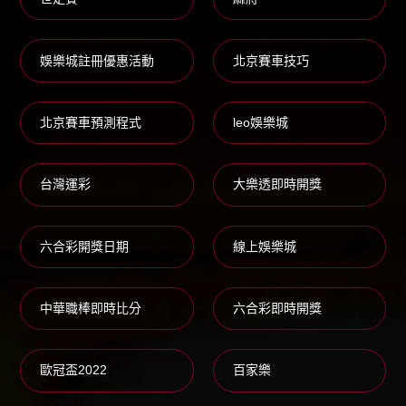
娛樂城註冊優惠活動
北京賽車技巧
北京賽車預測程式
leo娛樂城
台灣運彩
大樂透即時開獎
六合彩開獎日期
線上娛樂城
中華職棒即時比分
六合彩即時開獎
歐冠盃2022
百家樂