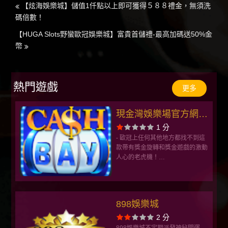
【炫海娛樂城】儲值1仟點以上即可獲得５８８禮金，無須洗
碼倍數！
【HUGA Slots野蠻歐冠娛樂城】富貴首儲禮-最高加碼送50%金
幣
熱門遊戲
更多
現金灣娛樂場官方網
1 分
站-app手機版下載-出
- 歐冠上任何其他地方都找不到這
金評價ptt體驗金-會員
款帶有獎金旋轉和獎金遊戲的激動
人心的老虎機！
優惠
- 免費享受超過 100 個激動人心的
777 個老虎機和史詩般的賭場遊
戲。
- 享受拉斯維加斯的刺激和刺激。
898娛樂城
-我們提供多種升級補償。
-你喜歡聚會嗎？每天都有特別活
2 分
動。