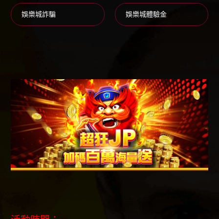
娛樂城詐騙
娛樂城體驗金