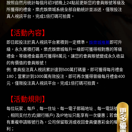
按照自然月統計每個月初3號晚上24點前更新您的會員賬號等級及
所獲得的禮金，樂虎娛樂城系統全部自動統計並派送，僅限投注
真人視訊平台，完成1倍打碼可拍賣。
【活動內容】
即日起投注於真人視訊平台累積到一定標準，
即可升
娛樂城推薦
級，永久累積打碼，樂虎娛樂城每升一級即可獲得相對應的等級
禮金，等級禮金最高可獲得8萬元，讓您的會員賬號變成永久收益
的有價值的會員賬號！
例: 會員投注真人視訊累計達到500萬打碼量，即可獲得每月禮金
180；當累計到1000萬有效投注，即可再次獲得晉級每月禮金400
元，僅限投注真人視訊平台，完成1倍打碼可拍賣。
【活動規則】
每位玩家﹑每戶﹑每一住址、每一電子郵箱地址﹑每一電話號碼
﹑相同支付方式(銀行賬戶) 及IP地址只能享有一次優惠；若會員
有重複申請賬號行為，公司保留取消或收回會員優惠彩金的權
利；