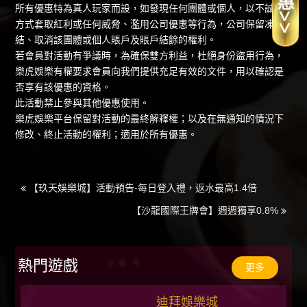
所有優惠特為真人玩家而設，如發現任何團體或個人，以不誠實
方式套取紅利或任何威脅、濫用公司優惠等行為，公司保留凍
結、取消該團體或個人賬戶及賬戶結餘的權利。
若會員對活動有爭議時，為確保雙方利益，杜絕身份盜用行為，
樂虎娛樂有權要求會員向我們提供充足有效的文件，用以確認是
否享有該優惠的資格。
此活動禁止參與其他優惠使用。
樂虎娛樂平台保留對活動的最終解釋權；以及在無通知的情況下
修改、終止活動的權利；適用於所有優惠。
【玖天娛樂城】活動預告-每日登入禮，返水最高1.4倍
【沙龍國際王牌會】週週獨享0.8%
熱門遊戲
更多
迪拜娛樂城