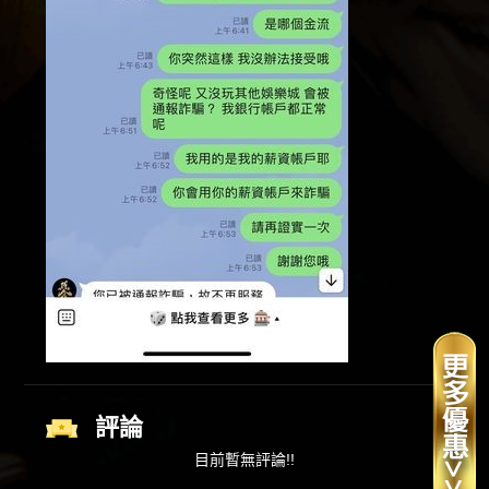
評論
目前暫無評論!!