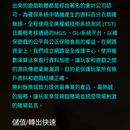
出來的遊戲軟體都是經由著名的會計公司認
可，為確保系統中隨機產生的資料百分百精確
無誤，全程使用全美權威技術系統測試 (TST)
且嚴格考核通過的MGS 、GLI系統平台，以確
保遊戲的公平與公正保障會員的權益。在網路
資安上，我們成立網路安全維護中心，使用複
數演算法來進行資料加密，讓玩家和遊戲之間
的資訊傳遞毫無漏洞，目的是保護玩家所有帳
戶資料和遊戲結構正確。
勝利娛樂城致力提供最專業的產品 、最熱誠
的服務，讓玩家享受親臨賭場並感受現場剌激
的賭場氣氛。
儲值/轉出快速