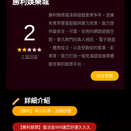
勝利娛樂城
勝利娛樂城深耕遊戲產業多年，並擁
2
有業界豐富經驗與實力背景，致力提
供最安全、可靠、信用的網路遊戲空
間。舉凡熱門的真人視訊 、電子遊戲
、體育投注，以及受歡迎的賓果、彩
票等，致力打造一個充滿感官娛樂體
2 篇評論
驗效果的娛樂平台。
前往官網
詳細介紹
【勝利】專注彩票、頂級研發
【勝利娛樂】復活金999讓您好運久久久