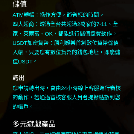
儲值
ATM轉帳：操作方便，節省您的時間。
四大超商：透過全台共超過2萬家的7-11、全
家、萊爾富、OK，都能進行儲值繳費動作。
USDT加密貨幣：勝利娛樂首創數位貨幣儲值
入帳，只要您有數位貨幣的錢包地址，即能儲
值USDT。
轉出
您申請轉出時，會由24小時線上客服進行審核
的動作，若通過審核客服人員會提撥點數到您
的帳戶。
多元遊戲產品